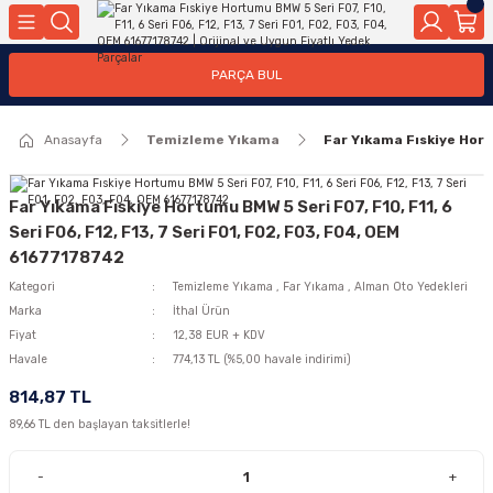
Geri Dön
Geri Dön
Geri Dön
Geri Dön
Geri Dön
Geri Dön
Geri Dön
Geri Dön
Geri Dön
PARÇA BUL
edek Parçaları
rçaları
orta
Yürür
tma Sistemleri
Yıkama
n
Motor Elektrik
Anasayfa
Temizleme Yıkama
Far Yıkama Fıskiye Hort
kleri
r, Kollar
 Ön Arka
Ateşleme Buji Bobin Buji Kablosu
Camı
a
on
Alternatör Marş Motoru
Far Yıkama Fıskiye Hortumu BMW 5 Seri F07, F10, F11, 6
Seri F06, F12, F13, 7 Seri F01, F02, F03, F04, OEM
61677178742
Kategori
Temizleme Yıkama
,
Far Yıkama
,
Alman Oto Yedekleri
njektör, Yakıt Pompası, Yakıt Hatları
Marka
İthal Ürün
Fiyat
12,38 EUR + KDV
Havale
774,13 TL (%5,00 havale indirimi)
814,87 TL
89,66 TL den başlayan taksitlerle!
-
+