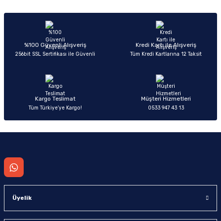
Sitemize ilk yorumu siz yapın!
Ürün resmi kalitesiz, bozuk veya görüntülenemiyor.
Ürün açıklamasında eksik bilgiler bulunuyor.
Deneyimini Paylaş
Ürün bilgilerinde hatalar bulunuyor.
%100 Güvenli Alışveriş
Kredi Kartı ile Alışveriş
256bit SSL Sertifikası ile Güvenli
Tüm Kredi Kartlarına 12 Taksit
Ürün fiyatı diğer sitelerden daha pahalı.
Bu ürüne benzer farklı alternatifler olmalı.
Kargo Teslimat
Müşteri Hizmetleri
Tüm Türkiye’ye Kargo!
0533 947 43 13
Gönder
Üyelik