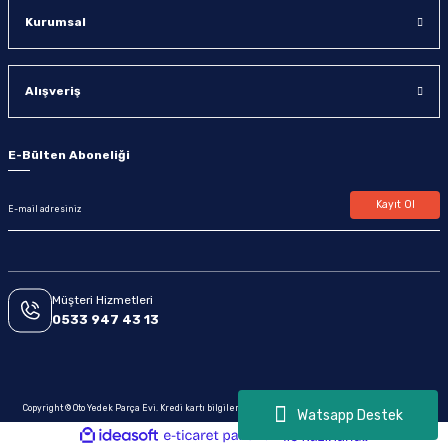
Kurumsal
Alışveriş
E-Bülten Aboneliği
Kayıt Ol
Müşteri Hizmetleri
0533 947 43 13
Copyright © Oto Yedek Parça Evi. Kredi kartı bilgileriniz 256bit SSL sertifikası ile korunmaktadır.
Watsapp Destek
ideasoft
ile
e-