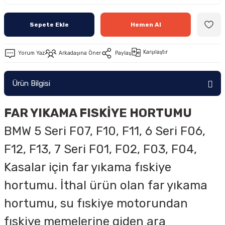
Sepete Ekle
Hemen Al
Karşılaştır
Yorum Yaz
Arkadaşına Öner
Paylaş
Ürün Bilgisi
FAR YIKAMA FISKİYE HORTUMU
BMW 5 Seri F07, F10, F11, 6 Seri F06,
F12, F13, 7 Seri F01, F02, F03, F04,
Kasalar için far yıkama fıskiye
hortumu. İthal ürün olan far yıkama
hortumu, su fıskiye motorundan
fıskiye memelerine giden ara