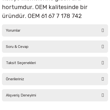
hortumdur. OEM kalitesinde bir
üründür. OEM 61 67 7 178 742
Yorumlar
Soru & Cevap
Bu ürüne ilk yorumu siz yapın!
Taksit Seçenekleri
Yorum Yaz
Ürün hakkında henüz soru sorulmamış.
Önerileriniz
Soru Sor
Bu ürünün fiyat bilgisi, resim, ürün açıklamalarında ve diğer konularda
Alışveriş Deneyimi
yetersiz gördüğünüz noktaları öneri formunu kullanarak tarafımıza
iletebilirsiniz.
Görüş ve önerileriniz için teşekkür ederiz.