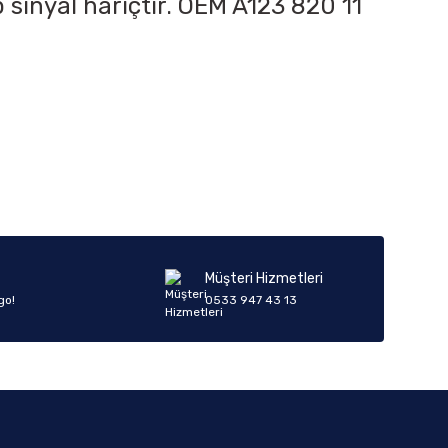
 sinyal hariçtir. OEM A123 820 11
iletebilirsiniz.
Müşteri Hizmetleri
go!
0533 947 43 13