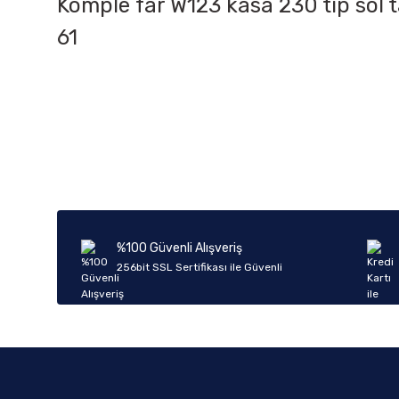
Komple far W123 kasa 230 tip sol t
61
Bu ürünün fiyat bilgisi, resim, ürün açıklamalarında ve diğer k
Görüş ve önerileriniz için teşekkür ederiz.
Ürün resmi kalitesiz, bozuk veya görüntülenemiyor.
Ürün açıklamasında eksik bilgiler bulunuyor.
Ürün bilgilerinde hatalar bulunuyor.
%100 Güvenli Alışveriş
Ürün fiyatı diğer sitelerden daha pahalı.
256bit SSL Sertifikası ile Güvenli
Bu ürüne benzer farklı alternatifler olmalı.