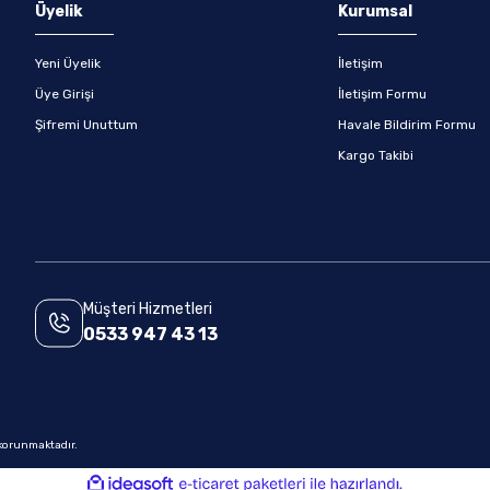
Gönder
Üyelik
Kurumsal
Yeni Üyelik
İletişim
Üye Girişi
İletişim Formu
Şifremi Unuttum
Havale Bildirim Formu
Kargo Takibi
Müşteri Hizmetleri
0533 947 43 13
e korunmaktadır.
ile
ideasoft
e-