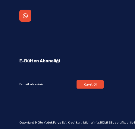
E-Bülten Aboneliği
Kayıt Ol
Copyright © Oto Yedek Parça Evi. Kredi kartı bilgileriniz 256bit SSL sertifikası il