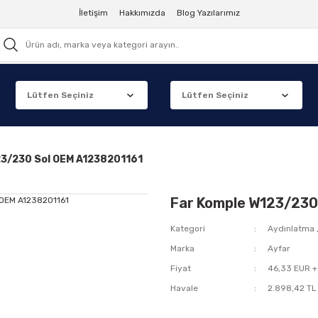
İletişim
Hakkımızda
Blog Yazılarımız
23/230 Sol OEM A1238201161
Far Komple W123/230
Kategori
Aydınlatma
Marka
Ayfar
Fiyat
46,33 EUR +
Havale
2.898,42 TL 