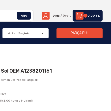
ARA
Giriş
/ Üye Ol
0,00 TL
PARÇA BUL
 Sol OEM A1238201161
,
Alman Oto Yedek Parçaları
 KDV
(%5,00 havale indirimi)