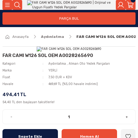
Geri Dön
Geri Dön
Geri Dön
Geri Dön
Geri Dön
Geri Dön
Geri Dön
Geri Dön
Geri Dön
PARÇA BUL
edek Parçaları
rçaları
orta
Yürür
tma Sistemleri
Yıkama
n
Motor Elektrik
Anasayfa
Aydınlatma
FAR CAMI W126 SOL OEM A00
kleri
r, Kollar
 Ön Arka
Ateşleme Buji Bobin Buji Kablosu
Camı
a
on
Alternatör Marş Motoru
FAR CAMI W126 SOL OEM A0028265690
Kategori
Aydınlatma
,
Alman Oto Yedek Parçaları
Marka
YERLİ
Fiyat
7,50 EUR + KDV
Havale
469,69 TL (%5,00 havale indirimi)
njektör, Yakıt Pompası, Yakıt Hatları
494,41 TL
54,40 TL den başlayan taksitlerle!
-
+
Sepete Ekle
Hemen Al