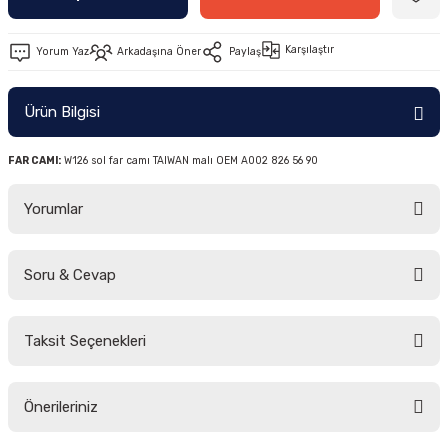
Karşılaştır
Yorum Yaz
Arkadaşına Öner
Paylaş
Ürün Bilgisi
FAR CAMI:
W126 sol far camı TAIWAN malı OEM A002 826 56 90
Yorumlar
Soru & Cevap
Bu ürüne ilk yorumu siz yapın!
Taksit Seçenekleri
Yorum Yaz
Ürün hakkında henüz soru sorulmamış.
Önerileriniz
Soru Sor