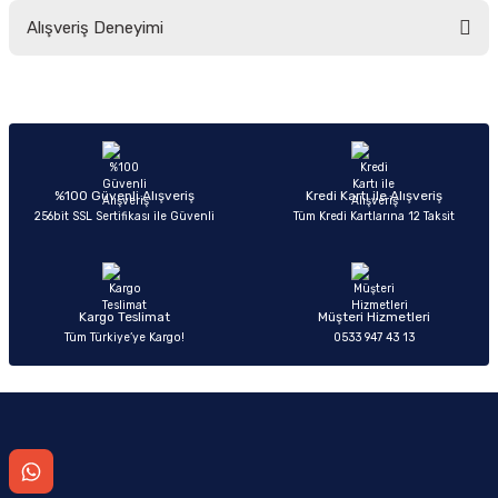
Bu ürünün fiyat bilgisi, resim, ürün açıklamalarında ve diğer konularda
Alışveriş Deneyimi
yetersiz gördüğünüz noktaları öneri formunu kullanarak tarafımıza
iletebilirsiniz.
Görüş ve önerileriniz için teşekkür ederiz.
Sitemize ilk yorumu siz yapın!
Ürün resmi kalitesiz, bozuk veya görüntülenemiyor.
Ürün açıklamasında eksik bilgiler bulunuyor.
Deneyimini Paylaş
Ürün bilgilerinde hatalar bulunuyor.
%100 Güvenli Alışveriş
Kredi Kartı ile Alışveriş
256bit SSL Sertifikası ile Güvenli
Tüm Kredi Kartlarına 12 Taksit
Ürün fiyatı diğer sitelerden daha pahalı.
Bu ürüne benzer farklı alternatifler olmalı.
Kargo Teslimat
Müşteri Hizmetleri
Tüm Türkiye’ye Kargo!
0533 947 43 13
Gönder