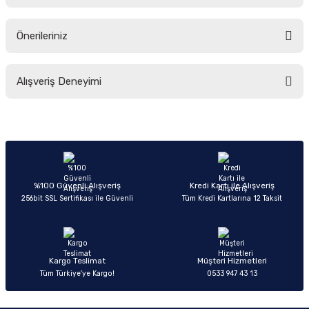
Ürün hakkında henüz soru sorulmamış.
Önerileriniz
Soru Sor
Bu ürünün fiyat bilgisi, resim, ürün açıklamalarında ve diğer konularda
Alışveriş Deneyimi
yetersiz gördüğünüz noktaları öneri formunu kullanarak tarafımıza
iletebilirsiniz.
Görüş ve önerileriniz için teşekkür ederiz.
Sitemize ilk yorumu siz yapın!
Ürün resmi kalitesiz, bozuk veya görüntülenemiyor.
Ürün açıklamasında eksik bilgiler bulunuyor.
Deneyimini Paylaş
Ürün bilgilerinde hatalar bulunuyor.
%100 Güvenli Alışveriş
Kredi Kartı ile Alışveriş
256bit SSL Sertifikası ile Güvenli
Tüm Kredi Kartlarına 12 Taksit
Ürün fiyatı diğer sitelerden daha pahalı.
Bu ürüne benzer farklı alternatifler olmalı.
Kargo Teslimat
Müşteri Hizmetleri
Tüm Türkiye’ye Kargo!
0533 947 43 13