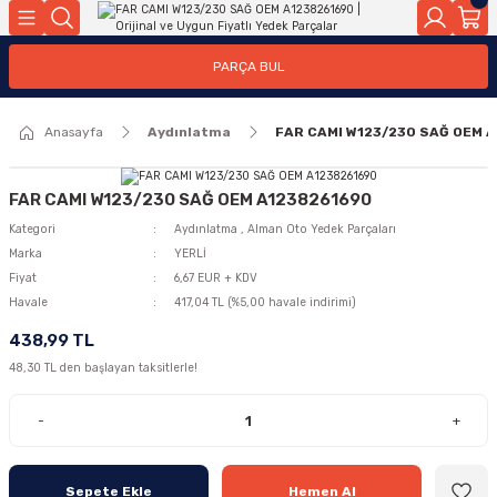
Geri Dön
Geri Dön
Geri Dön
Geri Dön
Geri Dön
Geri Dön
Geri Dön
Geri Dön
Geri Dön
PARÇA BUL
edek Parçaları
rçaları
orta
Yürür
tma Sistemleri
Yıkama
n
Motor Elektrik
Anasayfa
Aydınlatma
FAR CAMI W123/230 SAĞ OEM 
kleri
r, Kollar
 Ön Arka
Ateşleme Buji Bobin Buji Kablosu
Camı
a
on
Alternatör Marş Motoru
FAR CAMI W123/230 SAĞ OEM A1238261690
Kategori
Aydınlatma
,
Alman Oto Yedek Parçaları
Marka
YERLİ
Fiyat
6,67 EUR + KDV
Havale
417,04 TL (%5,00 havale indirimi)
njektör, Yakıt Pompası, Yakıt Hatları
438,99 TL
48,30 TL den başlayan taksitlerle!
-
+
Sepete Ekle
Hemen Al