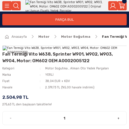
Geri Dön
Geri Dön
Geri Dön
Geri Dön
Geri Dön
Geri Dön
Geri Dön
Geri Dön
Geri Dön
PARÇA BUL
edek Parçaları
rçaları
orta
Yürür
tma Sistemleri
Yıkama
n
Motor Elektrik
Anasayfa
Motor
Motor Soğutma
Fan Termiği V
kleri
r, Kollar
 Ön Arka
Ateşleme Buji Bobin Buji Kablosu
Camı
a
on
Alternatör Marş Motoru
Fan Termiği Vito W638, Sprinter W901, W902, W903,
W904, Motor: OM602 OEM A0002005122
Kategori
Motor Soğutma
,
Alman Oto Yedek Parçaları
Marka
YERLİ
njektör, Yakıt Pompası, Yakıt Hatları
Fiyat
38,04 EUR + KDV
Havale
2.379,73 TL (%5,00 havale indirimi)
2.504,98 TL
275,63 TL den başlayan taksitlerle!
-
+