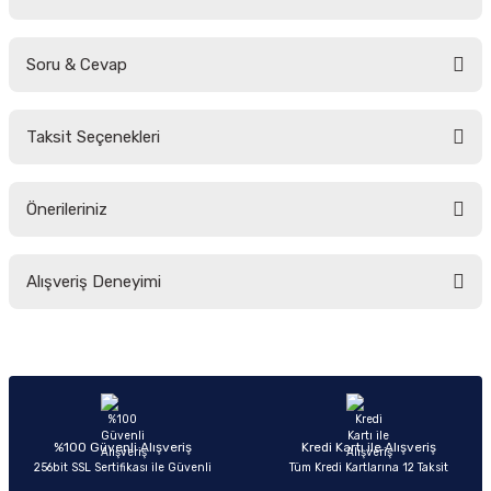
Soru & Cevap
Bu ürüne ilk yorumu siz yapın!
Taksit Seçenekleri
Yorum Yaz
Ürün hakkında henüz soru sorulmamış.
Önerileriniz
Soru Sor
Bu ürünün fiyat bilgisi, resim, ürün açıklamalarında ve diğer konularda
Alışveriş Deneyimi
yetersiz gördüğünüz noktaları öneri formunu kullanarak tarafımıza
iletebilirsiniz.
Görüş ve önerileriniz için teşekkür ederiz.
Sitemize ilk yorumu siz yapın!
Ürün resmi kalitesiz, bozuk veya görüntülenemiyor.
Ürün açıklamasında eksik bilgiler bulunuyor.
Deneyimini Paylaş
Ürün bilgilerinde hatalar bulunuyor.
%100 Güvenli Alışveriş
Kredi Kartı ile Alışveriş
256bit SSL Sertifikası ile Güvenli
Tüm Kredi Kartlarına 12 Taksit
Ürün fiyatı diğer sitelerden daha pahalı.