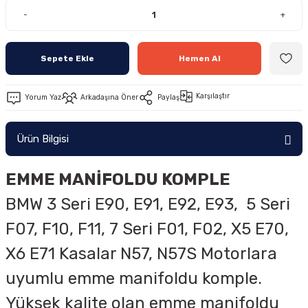
-
+
Sepete Ekle
Hemen Al
Karşılaştır
Yorum Yaz
Arkadaşına Öner
Paylaş
Ürün Bilgisi
EMME MANİFOLDU KOMPLE
BMW 3 Seri E90, E91, E92, E93, 5 Seri
F07, F10, F11, 7 Seri F01, F02, X5 E70,
X6 E71 Kasalar N57, N57S Motorlara
uyumlu emme manifoldu komple.
Yüksek kalite olan emme manifoldu