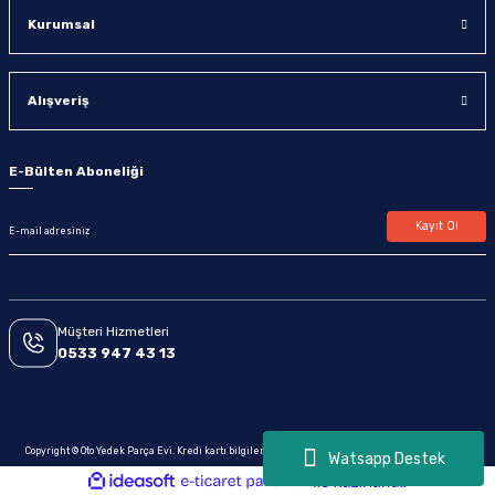
Kurumsal
Alışveriş
E-Bülten Aboneliği
Kayıt Ol
Müşteri Hizmetleri
0533 947 43 13
Copyright © Oto Yedek Parça Evi. Kredi kartı bilgileriniz 256bit SSL sertifikası ile korunmaktadır.
Watsapp Destek
ideasoft
ile
e-