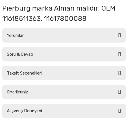
Pierburg marka Alman malıdır. OEM
11618511363, 11617800088
Yorumlar
Soru & Cevap
Bu ürüne ilk yorumu siz yapın!
Taksit Seçenekleri
Yorum Yaz
Ürün hakkında henüz soru sorulmamış.
Önerileriniz
Soru Sor
Bu ürünün fiyat bilgisi, resim, ürün açıklamalarında ve diğer konularda
Alışveriş Deneyimi
yetersiz gördüğünüz noktaları öneri formunu kullanarak tarafımıza
iletebilirsiniz.
Görüş ve önerileriniz için teşekkür ederiz.