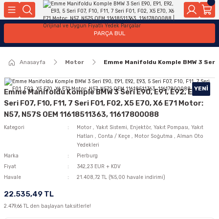
Geri Dön
Geri Dön
Geri Dön
Geri Dön
Geri Dön
Geri Dön
Geri Dön
Geri Dön
Geri Dön
PARÇA BUL
edek Parçaları
rçaları
orta
Yürür
tma Sistemleri
Yıkama
n
Motor Elektrik
Anasayfa
Motor
Emme Manifoldu Komple BMW 3 Seri E9
kleri
r, Kollar
 Ön Arka
Ateşleme Buji Bobin Buji Kablosu
Camı
a
on
Alternatör Marş Motoru
YENI
Emme Manifoldu Komple BMW 3 Seri E90, E91, E92, E93, 5
Seri F07, F10, F11, 7 Seri F01, F02, X5 E70, X6 E71 Motor:
N57, N57S OEM 11618511363, 11617800088
Kategori
Motor
,
Yakıt Sistemi, Enjektör, Yakıt Pompası, Yakıt
njektör, Yakıt Pompası, Yakıt Hatları
Hatları
,
Conta / Keçe
,
Motor Soğutma
,
Alman Oto
Yedekleri
Marka
Pierburg
Fiyat
342,23 EUR + KDV
Havale
21.408,72 TL (%5,00 havale indirimi)
22.535,49 TL
2.479,66 TL den başlayan taksitlerle!