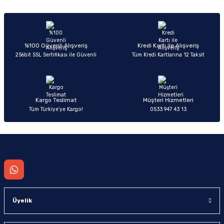
Sitemize ilk yorumu siz yapın!
Ürün resmi kalitesiz, bozuk veya görüntülenemiyor.
Ürün açıklamasında eksik bilgiler bulunuyor.
Deneyimini Paylaş
Ürün bilgilerinde hatalar bulunuyor.
%100 Güvenli Alışveriş
Kredi Kartı ile Alışveriş
256bit SSL Sertifikası ile Güvenli
Tüm Kredi Kartlarına 12 Taksit
Ürün fiyatı diğer sitelerden daha pahalı.
Bu ürüne benzer farklı alternatifler olmalı.
Kargo Teslimat
Müşteri Hizmetleri
Tüm Türkiye’ye Kargo!
0533 947 43 13
Gönder
Üyelik