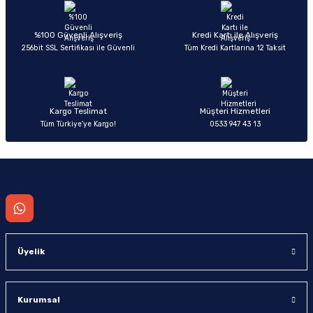
Ürün açıklamasında eksik bilgiler bulunuyor.
Deneyimini Paylaş
Ürün bilgilerinde hatalar bulunuyor.
%100 Güvenli Alışveriş
Kredi Kartı ile Alışveriş
256bit SSL Sertifikası ile Güvenli
Tüm Kredi Kartlarına 12 Taksit
Ürün fiyatı diğer sitelerden daha pahalı.
Bu ürüne benzer farklı alternatifler olmalı.
Kargo Teslimat
Müşteri Hizmetleri
Tüm Türkiye’ye Kargo!
0533 947 43 13
Gönder
Üyelik
Kurumsal