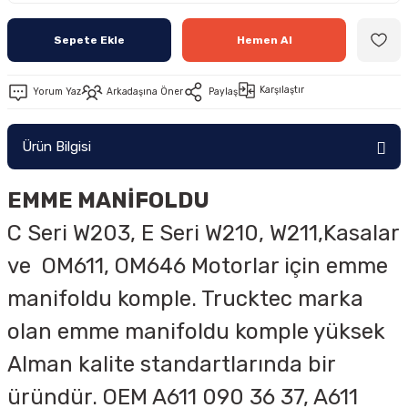
Sepete Ekle
Hemen Al
Karşılaştır
Yorum Yaz
Arkadaşına Öner
Paylaş
Ürün Bilgisi
EMME MANİFOLDU
C Seri W203, E Seri W210, W211,Kasalar
ve OM611, OM646 Motorlar için emme
manifoldu komple. Trucktec marka
olan emme manifoldu komple yüksek
Alman kalite standartlarında bir
üründür. OEM
A611 090 36 37, A611