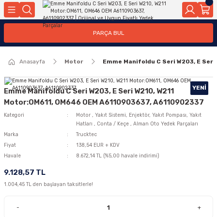
Geri Dön
Geri Dön
Geri Dön
Geri Dön
Geri Dön
Geri Dön
Geri Dön
Geri Dön
Geri Dön
PARÇA BUL
edek Parçaları
rçaları
orta
Yürür
tma Sistemleri
Yıkama
n
Motor Elektrik
Anasayfa
Motor
Emme Manifoldu C Seri W203, E Ser
kleri
r, Kollar
 Ön Arka
Ateşleme Buji Bobin Buji Kablosu
Camı
a
on
Alternatör Marş Motoru
YENI
Emme Manifoldu C Seri W203, E Seri W210, W211
Motor:OM611, OM646 OEM A6110903637, A6110902337
Kategori
Motor
,
Yakıt Sistemi, Enjektör, Yakıt Pompası, Yakıt
Hatları
,
Conta / Keçe
,
Alman Oto Yedek Parçaları
njektör, Yakıt Pompası, Yakıt Hatları
Marka
Trucktec
Fiyat
138,54 EUR + KDV
Havale
8.672,14 TL (%5,00 havale indirimi)
9.128,57 TL
1.004,45 TL den başlayan taksitlerle!
-
+