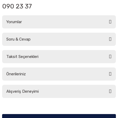
090 23 37
Yorumlar
Soru & Cevap
Bu ürüne ilk yorumu siz yapın!
Taksit Seçenekleri
Yorum Yaz
Ürün hakkında henüz soru sorulmamış.
Önerileriniz
Soru Sor
Bu ürünün fiyat bilgisi, resim, ürün açıklamalarında ve diğer konularda
Alışveriş Deneyimi
yetersiz gördüğünüz noktaları öneri formunu kullanarak tarafımıza
iletebilirsiniz.
Görüş ve önerileriniz için teşekkür ederiz.
Sitemize ilk yorumu siz yapın!
Ürün resmi kalitesiz, bozuk veya görüntülenemiyor.