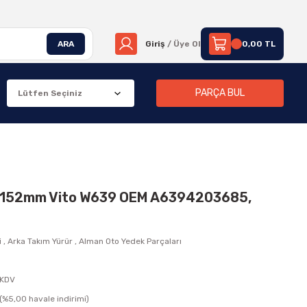
ARA
Giriş
/ Üye Ol
0,00 TL
PARÇA BUL
ağ 1152mm Vito W639 OEM A6394203685,
i
,
Arka Takım Yürür
,
Alman Oto Yedek Parçaları
 KDV
(%5,00 havale indirimi)