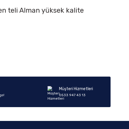
en teli Alman yüksek kalite
iletebilirsiniz.
Müşteri Hizmetleri
go!
0533 947 43 13