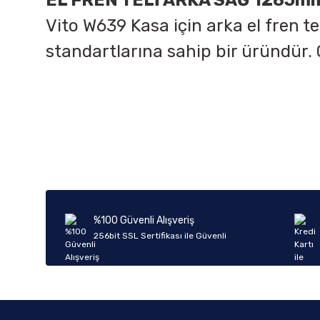
EL FREN TELİ ARKA SAĞ 1285m
Vito W639 Kasa için arka el fren te
standartlarına sahip bir üründü
Bu ürünün fiyat bilgisi, resim, ürün açıklamalarında ve diğer k
Görüş ve önerileriniz için teşekkür ederiz.
Ürün resmi kalitesiz, bozuk veya görüntülenemiyor.
Ürün açıklamasında eksik bilgiler bulunuyor.
Ürün bilgilerinde hatalar bulunuyor.
%100 Güvenli Alışveriş
Ürün fiyatı diğer sitelerden daha pahalı.
256bit SSL Sertifikası ile Güvenli
Bu ürüne benzer farklı alternatifler olmalı.