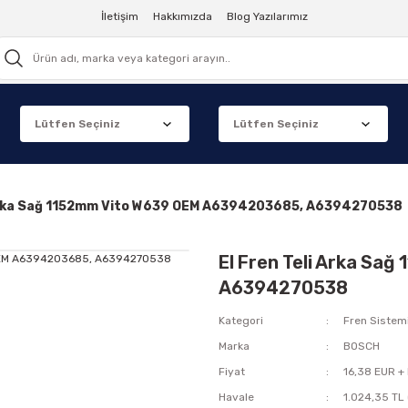
İletişim
Hakkımızda
Blog Yazılarımız
 Arka Sağ 1152mm Vito W639 OEM A6394203685, A6394270538
El Fren Teli Arka S
A6394270538
Kategori
Fren Sistem
Marka
BOSCH
Fiyat
16,38 EUR +
Havale
1.024,35 TL 