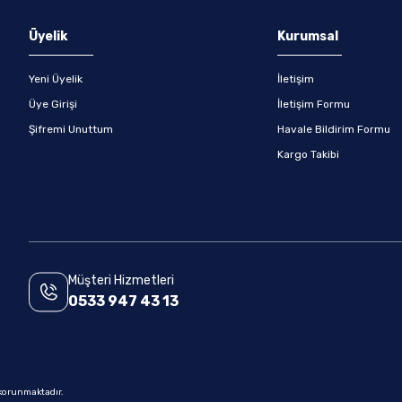
Gönder
Üyelik
Kurumsal
Yeni Üyelik
İletişim
Üye Girişi
İletişim Formu
Şifremi Unuttum
Havale Bildirim Formu
Kargo Takibi
Müşteri Hizmetleri
0533 947 43 13
e korunmaktadır.