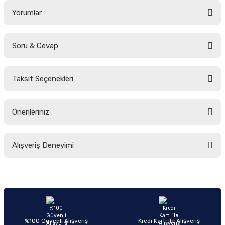
Yorumlar
Soru & Cevap
Bu ürüne ilk yorumu siz yapın!
Taksit Seçenekleri
Yorum Yaz
Ürün hakkında henüz soru sorulmamış.
Önerileriniz
Soru Sor
Bu ürünün fiyat bilgisi, resim, ürün açıklamalarında ve diğer konularda
Alışveriş Deneyimi
yetersiz gördüğünüz noktaları öneri formunu kullanarak tarafımıza
iletebilirsiniz.
Görüş ve önerileriniz için teşekkür ederiz.
Sitemize ilk yorumu siz yapın!
Ürün resmi kalitesiz, bozuk veya görüntülenemiyor.
Ürün açıklamasında eksik bilgiler bulunuyor.
Deneyimini Paylaş
Ürün bilgilerinde hatalar bulunuyor.
%100 Güvenli Alışveriş
Kredi Kartı ile Alışveriş