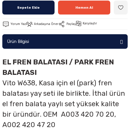
Sepete Ekle
Hemen Al
Karşılaştır
Yorum Yaz
Arkadaşına Öner
Paylaş
Ürün Bilgisi
EL FREN BALATASI / PARK FREN
BALATASI
Vito W638, Kasa için el (park) fren
balatası yay seti ile birlikte. İthal ürün
el fren balata yaylı set yüksek kalite
bir üründür. OEM
A003 420 70 20,
A002 420 47 20