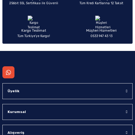
256bit SSL Sertifikası ile Güvenli
Tüm Kredi Kartlarına 12 Taksit
Ürün fiyatı diğer sitelerden daha pahalı.
Bu ürüne benzer farklı alternatifler olmalı.
Kargo Teslimat
Müşteri Hizmetleri
Tüm Türkiye’ye Kargo!
0533 947 43 13
Gönder
Üyelik
Kurumsal
Alışveriş