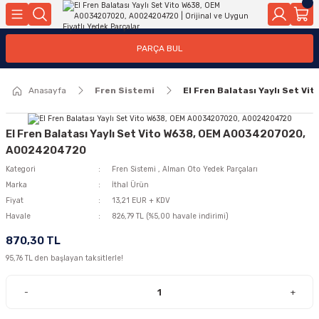
Geri Dön
Geri Dön
Geri Dön
Geri Dön
Geri Dön
Geri Dön
Geri Dön
Geri Dön
Geri Dön
PARÇA BUL
edek Parçaları
rçaları
orta
Yürür
tma Sistemleri
Yıkama
n
Motor Elektrik
Anasayfa
Fren Sistemi
El Fren Balatası Yaylı Set 
kleri
r, Kollar
 Ön Arka
Ateşleme Buji Bobin Buji Kablosu
Camı
a
on
Alternatör Marş Motoru
El Fren Balatası Yaylı Set Vito W638, OEM A0034207020,
A0024204720
Kategori
Fren Sistemi
,
Alman Oto Yedek Parçaları
Marka
İthal Ürün
njektör, Yakıt Pompası, Yakıt Hatları
Fiyat
13,21 EUR + KDV
Havale
826,79 TL (%5,00 havale indirimi)
870,30 TL
95,76 TL den başlayan taksitlerle!
-
+