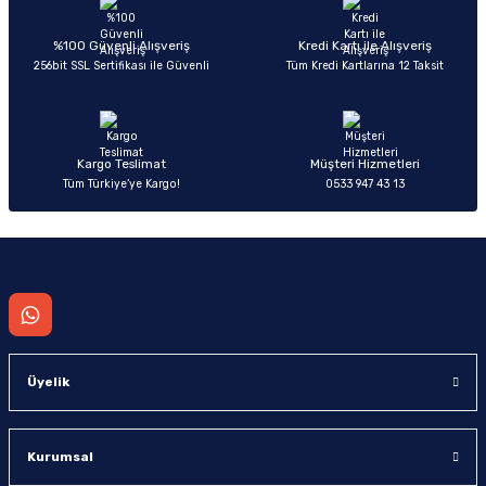
Ürün açıklamasında eksik bilgiler bulunuyor.
Deneyimini Paylaş
Ürün bilgilerinde hatalar bulunuyor.
%100 Güvenli Alışveriş
Kredi Kartı ile Alışveriş
256bit SSL Sertifikası ile Güvenli
Tüm Kredi Kartlarına 12 Taksit
Ürün fiyatı diğer sitelerden daha pahalı.
Bu ürüne benzer farklı alternatifler olmalı.
Kargo Teslimat
Müşteri Hizmetleri
Tüm Türkiye’ye Kargo!
0533 947 43 13
Gönder
Üyelik
Kurumsal