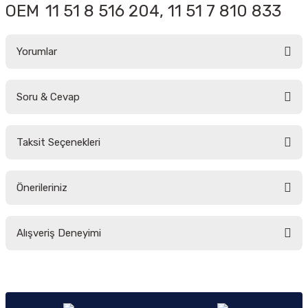
OEM
11 51 8 516 204, 11 51 7 810 833
Yorumlar
Soru & Cevap
Bu ürüne ilk yorumu siz yapın!
Taksit Seçenekleri
Yorum Yaz
Ürün hakkında henüz soru sorulmamış.
Önerileriniz
Soru Sor
Bu ürünün fiyat bilgisi, resim, ürün açıklamalarında ve diğer konularda
Alışveriş Deneyimi
yetersiz gördüğünüz noktaları öneri formunu kullanarak tarafımıza
iletebilirsiniz.
Görüş ve önerileriniz için teşekkür ederiz.
Sitemize ilk yorumu siz yapın!
Ürün resmi kalitesiz, bozuk veya görüntülenemiyor.