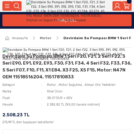
Geri Dön
Geri Dön
Geri Dön
Geri Dön
Geri Dön
Geri Dön
Geri Dön
Geri Dön
Geri Dön
PARÇA BUL
edek Parçaları
rçaları
orta
Yürür
tma Sistemleri
Yıkama
n
Motor Elektrik
Anasayfa
Motor
Devirdaim Su Pompası BMW 1 Seri F20, 
kleri
r, Kollar
 Ön Arka
Ateşleme Buji Bobin Buji Kablosu
Camı
a
on
Alternatör Marş Motoru
Devirdaim Su Pompası BMW 1 Seri F20, F21, 2 Seri F22, 3
Seri E90, E91, E92, E93, F30, F31, F34, 4 Seri F32, F33, F36,
5 Seri F07, F10, F11, X1 E84, X3 F25, X5 F15, Motor: N47N
OEM 11518516204, 11517810833
njektör, Yakıt Pompası, Yakıt Hatları
Kategori
Motor
,
Motor Soğutma
,
Alman Oto Yedekleri
Marka
İthal Ürün
Fiyat
38,07 EUR + KDV
Havale
2.382,82 TL (%5,00 havale indirimi)
2.508,23 TL
275,99 TL den başlayan taksitlerle!