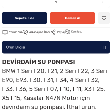
-
+
Sepete Ekle
Hemen Al
Karşılaştır
Yorum Yaz
Arkadaşına Öner
Paylaş
Ürün Bilgisi
DEVİRDAİM SU POMPASI
BMW
1 Seri F20, F21, 2 Seri F22, 3 Seri
E90, E93, F30, F31, F34, 4 Seri F32,
F33, F36, 5 Seri F07, F10, F11, X3 F25,
X5 F15, Kasalar N47N Motor için
devirdaim su pompası. İthal ürün.