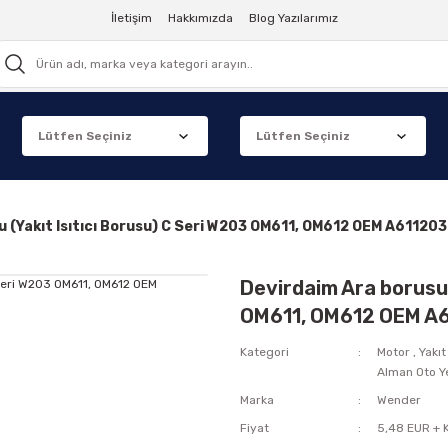
İletişim
Hakkımızda
Blog Yazılarımız
u (Yakıt Isıtıcı Borusu) C Seri W203 OM611, OM612 OEM A6112
Devirdaim Ara borusu 
OM611, OM612 OEM A
Kategori
Motor
,
Yakıt
Alman Oto Y
Marka
Wender
Fiyat
5,48 EUR + 