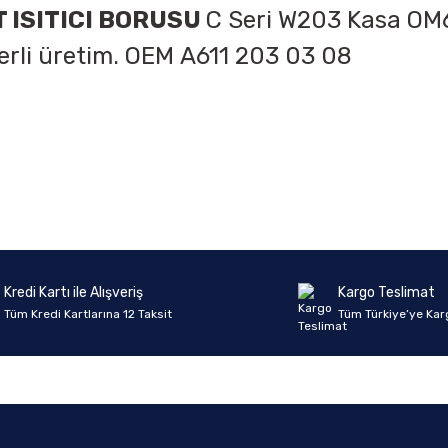
T ISITICI BORUSU
C Seri W203 Kasa OM6
Yerli üretim. OEM
A611 203 03 08
onularda yetersiz gördüğünüz noktaları öneri formunu kullanarak tarafımıza 
Ürün hakkında henüz soru sorulmamış.
Bu ürüne ilk yorumu siz yapın!
Sitemize ilk yorumu siz yapın!
Deneyimini Paylaş
Yorum Yaz
Soru Sor
Kredi Kartı ile Alışveriş
Kargo Teslimat
Tüm Kredi Kartlarına 12 Taksit
Tüm Türkiye’ye Kar