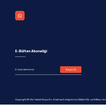
E-Bülten Aboneliği
Kayıt Ol
Copyright © Oto Yedek Parça Evi. Kredi kartı bilgileriniz 256bit SSL sertifikası il