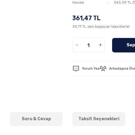
Havale
343,39 TL (%
361,47 TL
39,77 TL den başlayan taksitlerle!
-
+
Sep
Yorum Yaz
Arkadaşına Ön
Soru & Cevap
Taksit Seçenekleri