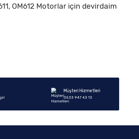
11, OM612 Motorlar için devirdaim
iletebilirsiniz.
Müşteri Hizmetleri
go!
0533 947 43 13