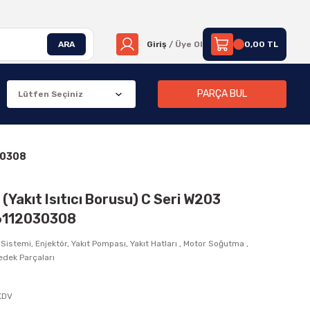
ARA
Giriş
/ Üye Ol
0,00 TL
PARÇA BUL
030308
(Yakıt Isıtıcı Borusu) C Seri W203
6112030308
 Sistemi, Enjektör, Yakıt Pompası, Yakıt Hatları
,
Motor Soğutma
,
edek Parçaları
KDV