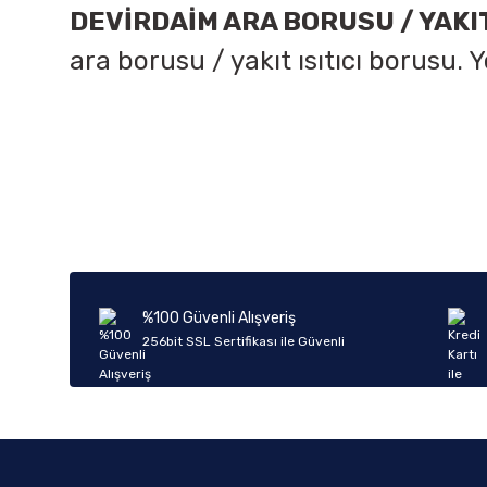
DEVİRDAİM ARA BORUSU / YAKI
ara borusu / yakıt ısıtıcı borusu. 
Bu ürünün fiyat bilgisi, resim, ürün açıklamalarında ve diğer k
Görüş ve önerileriniz için teşekkür ederiz.
Ürün resmi kalitesiz, bozuk veya görüntülenemiyor.
Ürün açıklamasında eksik bilgiler bulunuyor.
Ürün bilgilerinde hatalar bulunuyor.
%100 Güvenli Alışveriş
Ürün fiyatı diğer sitelerden daha pahalı.
256bit SSL Sertifikası ile Güvenli
Bu ürüne benzer farklı alternatifler olmalı.