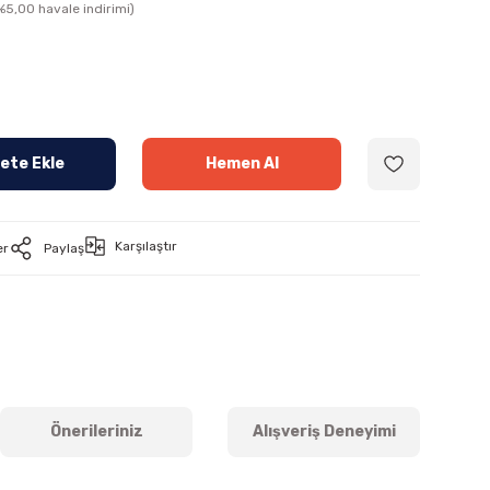
5,00 havale indirimi)
ete Ekle
Hemen Al
Karşılaştır
er
Paylaş
Önerileriniz
Alışveriş Deneyimi