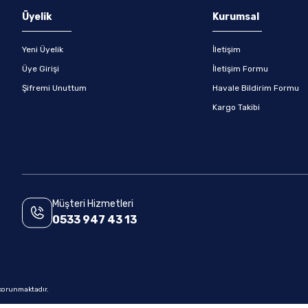
Gönder
Üyelik
Kurumsal
Yeni Üyelik
İletişim
Üye Girişi
İletişim Formu
Şifremi Unuttum
Havale Bildirim Formu
Kargo Takibi
Müşteri Hizmetleri
0533 947 43 13
e korunmaktadır.