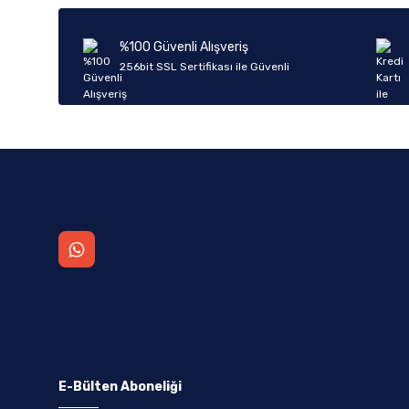
Ürün açıklamasında eksik bilgiler bulunuyor.
Ürün bilgilerinde hatalar bulunuyor.
%100 Güvenli Alışveriş
Ürün fiyatı diğer sitelerden daha pahalı.
256bit SSL Sertifikası ile Güvenli
Bu ürüne benzer farklı alternatifler olmalı.
E-Bülten Aboneliği