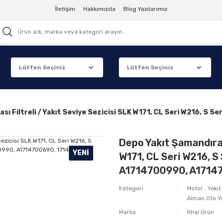
İletişim
Hakkımızda
Blog Yazılarımız
ası Filtreli / Yakıt Seviye Sezicisi SLK W171, CL Seri W216,
Depo Yakıt Şamandırası
YENI
W171, CL Seri W216, S
A1714700990, A1714
Kategori
Motor
,
Yakıt
Alman Oto Y
Marka
İthal Ürün