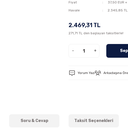
Fiyat
37,50 EUR +
Havale
2.345,85 TL 
2.469,31 TL
271,71 TL den başlayan taksitlerle!
-
+
Sep
Yorum Yaz
Arkadaşına Ön
Soru & Cevap
Taksit Seçenekleri