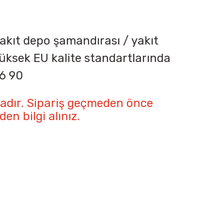
yakıt depo şamandırası / yakıt
p yüksek EU kalite standartlarında
06 90
ndadır. Sipariş geçmeden önce
n bilgi alınız.
iletebilirsiniz.