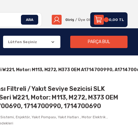
ARA
Giriş
/ Üye Ol
0,00 TL
PARÇA BUL
 S Seri W221, Motor: M113, M272, M373 OEM A1714700990, A171
 Filtreli / Yakıt Seviye Sezicisi SLK
 Seri W221, Motor: M113, M272, M373 OEM
700690, 1714700990, 1714700690
 Sistemi, Enjektör, Yakıt Pompası, Yakıt Hatları
,
Motor Elektrik
,
edekleri