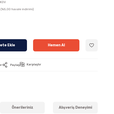
 KDV
(%5,00 havale indirimi)
ete Ekle
Hemen Al
Karşılaştır
er
Paylaş
Önerileriniz
Alışveriş Deneyimi