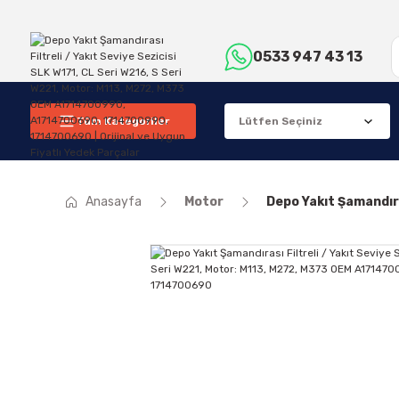
0533 947 43 13
Tüm Kategoriler
Anasayfa
Motor
Depo Yakıt Şamandır