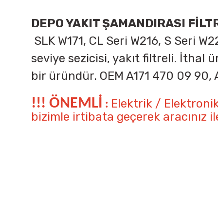
DEPO YAKIT ŞAMANDIRASI FİLT
SLK W171, CL Seri W216, S Seri W2
seviye sezicisi, yakıt filtreli. İth
bir üründür. OEM
A171 470 09 90, 
!!! ÖNEMLİ
Elektrik / Elektron
:
bizimle irtibata geçerek aracınız 
Bu ürünün fiyat bilgisi, resim, ürün açıklamalarında ve diğer k
Görüş ve önerileriniz için teşekkür ederiz.
Ürün resmi kalitesiz, bozuk veya görüntülenemiyor.