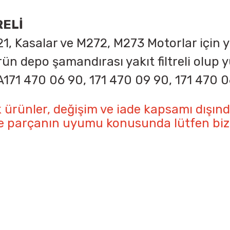
RELİ
21, Kasalar ve M272, M273
Motorlar için 
al ürün depo şamandırası yakıt filtreli olu
A171 470 06 90, 171 470 09 90, 171 470 
ik ürünler, değişim ve iade kapsamı dışı
ile parçanın uyumu konusunda lütfen bizde
onularda yetersiz gördüğünüz noktaları öneri formunu kullanarak tarafımıza 
Ürün hakkında henüz soru sorulmamış.
Bu ürüne ilk yorumu siz yapın!
Sitemize ilk yorumu siz yapın!