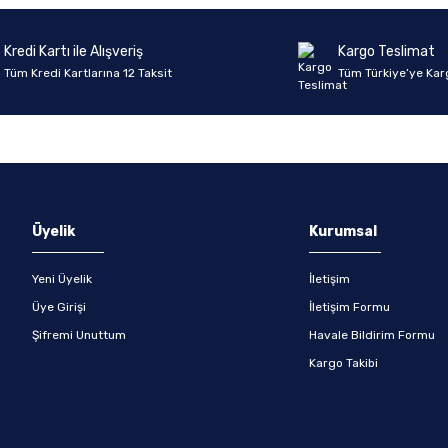
Deneyimini Paylaş
Yorum Yaz
Soru Sor
Kredi Kartı ile Alışveriş
Kargo Teslimat
Tüm Kredi Kartlarına 12 Taksit
Tüm Türkiye’ye Kar
Gönder
Üyelik
Kurumsal
Yeni Üyelik
İletişim
Üye Girişi
İletişim Formu
Şifremi Unuttum
Havale Bildirim Formu
Kargo Takibi