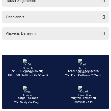
Taksit Seçenekleri
Yorum Yaz
Ürün hakkında henüz soru sorulmamış.
Önerileriniz
Soru Sor
Bu ürünün fiyat bilgisi, resim, ürün açıklamalarında ve diğer konularda
Alışveriş Deneyimi
yetersiz gördüğünüz noktaları öneri formunu kullanarak tarafımıza
iletebilirsiniz.
Görüş ve önerileriniz için teşekkür ederiz.
Sitemize ilk yorumu siz yapın!
Ürün resmi kalitesiz, bozuk veya görüntülenemiyor.
Ürün açıklamasında eksik bilgiler bulunuyor.
Deneyimini Paylaş
Ürün bilgilerinde hatalar bulunuyor.
%100 Güvenli Alışveriş
Kredi Kartı ile Alışveriş
256bit SSL Sertifikası ile Güvenli
Tüm Kredi Kartlarına 12 Taksit
Ürün fiyatı diğer sitelerden daha pahalı.
Bu ürüne benzer farklı alternatifler olmalı.
Kargo Teslimat
Müşteri Hizmetleri
Tüm Türkiye’ye Kargo!
0533 947 43 13