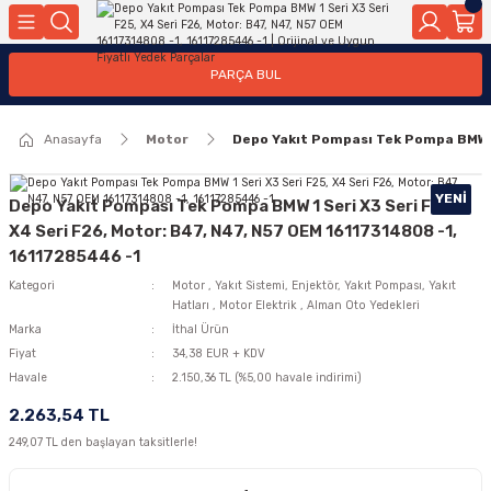
Geri Dön
Geri Dön
Geri Dön
Geri Dön
Geri Dön
Geri Dön
Geri Dön
Geri Dön
Geri Dön
PARÇA BUL
edek Parçaları
rçaları
orta
Yürür
tma Sistemleri
Yıkama
n
Motor Elektrik
Anasayfa
Motor
Depo Yakıt Pompası Tek Pompa BMW 1 
kleri
r, Kollar
 Ön Arka
Ateşleme Buji Bobin Buji Kablosu
Camı
a
on
Alternatör Marş Motoru
YENI
Depo Yakıt Pompası Tek Pompa BMW 1 Seri X3 Seri F25,
X4 Seri F26, Motor: B47, N47, N57 OEM 16117314808 -1,
16117285446 -1
Kategori
Motor
,
Yakıt Sistemi, Enjektör, Yakıt Pompası, Yakıt
njektör, Yakıt Pompası, Yakıt Hatları
Hatları
,
Motor Elektrik
,
Alman Oto Yedekleri
Marka
İthal Ürün
Fiyat
34,38 EUR + KDV
Havale
2.150,36 TL (%5,00 havale indirimi)
2.263,54 TL
249,07 TL den başlayan taksitlerle!