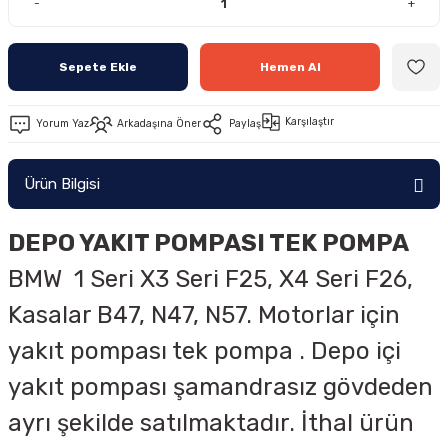
-
+
Sepete Ekle
Hemen Al
Karşılaştır
Yorum Yaz
Arkadaşına Öner
Paylaş
Ürün Bilgisi
DEPO YAKIT POMPASI TEK POMPA
BMW 1 Seri X3 Seri F25, X4 Seri F26,
Kasalar B47, N47, N57. Motorlar için
yakıt pompası tek pompa . Depo içi
yakıt pompası şamandrasız gövdeden
ayrı şekilde satılmaktadır. İthal ürün