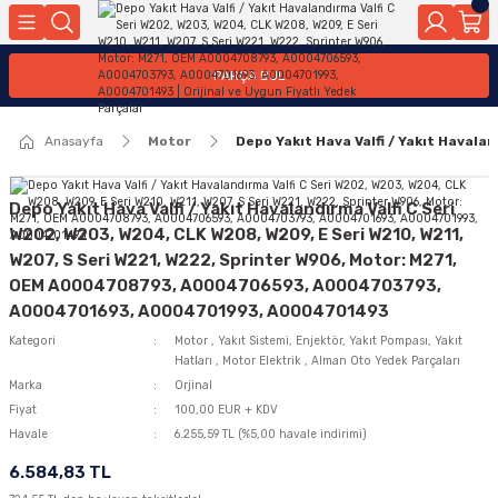
Geri Dön
Geri Dön
Geri Dön
Geri Dön
Geri Dön
Geri Dön
Geri Dön
Geri Dön
Geri Dön
PARÇA BUL
edek Parçaları
rçaları
orta
Yürür
tma Sistemleri
Yıkama
n
Motor Elektrik
Anasayfa
Motor
Depo Yakıt Hava Valfi / Yakıt Hava
kleri
r, Kollar
 Ön Arka
Ateşleme Buji Bobin Buji Kablosu
Camı
a
on
Alternatör Marş Motoru
Depo Yakıt Hava Valfi / Yakıt Havalandırma Valfi C Seri
W202, W203, W204, CLK W208, W209, E Seri W210, W211,
W207, S Seri W221, W222, Sprinter W906, Motor: M271,
OEM A0004708793, A0004706593, A0004703793,
njektör, Yakıt Pompası, Yakıt Hatları
A0004701693, A0004701993, A0004701493
Kategori
Motor
,
Yakıt Sistemi, Enjektör, Yakıt Pompası, Yakıt
Hatları
,
Motor Elektrik
,
Alman Oto Yedek Parçaları
Marka
Orjinal
Fiyat
100,00 EUR + KDV
Havale
6.255,59 TL (%5,00 havale indirimi)
6.584,83 TL