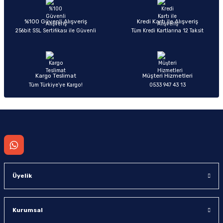
Ürün açıklamasında eksik bilgiler bulunuyor.
Deneyimini Paylaş
Ürün bilgilerinde hatalar bulunuyor.
%100 Güvenli Alışveriş
Kredi Kartı ile Alışveriş
256bit SSL Sertifikası ile Güvenli
Tüm Kredi Kartlarına 12 Taksit
Ürün fiyatı diğer sitelerden daha pahalı.
Bu ürüne benzer farklı alternatifler olmalı.
Kargo Teslimat
Müşteri Hizmetleri
Tüm Türkiye’ye Kargo!
0533 947 43 13
Gönder
Üyelik
Kurumsal