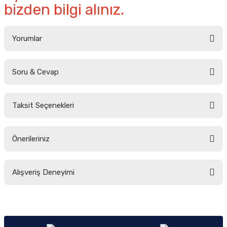
bizden bilgi alınız.
Yorumlar
Soru & Cevap
Bu ürüne ilk yorumu siz yapın!
Taksit Seçenekleri
Yorum Yaz
Ürün hakkında henüz soru sorulmamış.
Önerileriniz
Soru Sor
Bu ürünün fiyat bilgisi, resim, ürün açıklamalarında ve diğer konularda
Alışveriş Deneyimi
yetersiz gördüğünüz noktaları öneri formunu kullanarak tarafımıza
iletebilirsiniz.
Görüş ve önerileriniz için teşekkür ederiz.
Sitemize ilk yorumu siz yapın!
Ürün resmi kalitesiz, bozuk veya görüntülenemiyor.