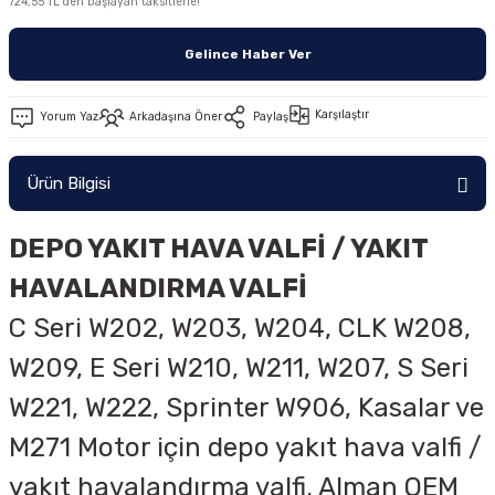
724,55 TL den başlayan taksitlerle!
Gelince Haber Ver
Karşılaştır
Yorum Yaz
Arkadaşına Öner
Paylaş
Ürün Bilgisi
DEPO YAKIT HAVA VALFİ / YAKIT
HAVALANDIRMA VALFİ
C Seri W202, W203, W204, CLK W208,
W209, E Seri W210, W211, W207, S Seri
W221, W222, Sprinter W906, Kasalar ve
M271
Motor için depo yakıt hava valfi /
yakıt havalandırma valfi. Alman OEM