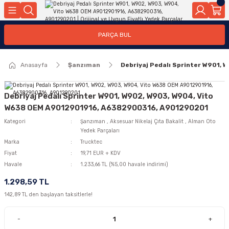
Geri Dön
Geri Dön
Geri Dön
Geri Dön
Geri Dön
Geri Dön
Geri Dön
Geri Dön
Geri Dön
PARÇA BUL
edek Parçaları
rçaları
orta
Yürür
tma Sistemleri
Yıkama
n
Motor Elektrik
Anasayfa
Şanzıman
Debriyaj Pedalı Sprinter W901
kleri
r, Kollar
 Ön Arka
Ateşleme Buji Bobin Buji Kablosu
Camı
a
on
Alternatör Marş Motoru
Debriyaj Pedalı Sprinter W901, W902, W903, W904, Vito
W638 OEM A9012901916, A6382900316, A901290201
Kategori
Şanzıman
,
Aksesuar Nikelaj Çıta Bakalit
,
Alman Oto
Yedek Parçaları
njektör, Yakıt Pompası, Yakıt Hatları
Marka
Trucktec
Fiyat
19,71 EUR + KDV
Havale
1.233,66 TL (%5,00 havale indirimi)
1.298,59 TL
142,89 TL den başlayan taksitlerle!
-
+