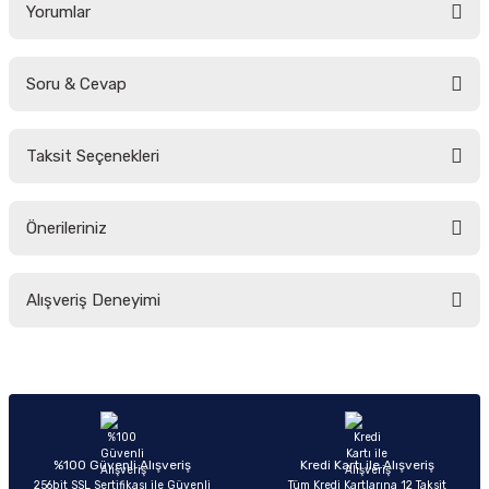
Yorumlar
Soru & Cevap
Bu ürüne ilk yorumu siz yapın!
Taksit Seçenekleri
Yorum Yaz
Ürün hakkında henüz soru sorulmamış.
Önerileriniz
Soru Sor
Bu ürünün fiyat bilgisi, resim, ürün açıklamalarında ve diğer konularda
Alışveriş Deneyimi
yetersiz gördüğünüz noktaları öneri formunu kullanarak tarafımıza
iletebilirsiniz.
Görüş ve önerileriniz için teşekkür ederiz.
Sitemize ilk yorumu siz yapın!
Ürün resmi kalitesiz, bozuk veya görüntülenemiyor.
Ürün açıklamasında eksik bilgiler bulunuyor.
Deneyimini Paylaş
Ürün bilgilerinde hatalar bulunuyor.
%100 Güvenli Alışveriş
Kredi Kartı ile Alışveriş
256bit SSL Sertifikası ile Güvenli
Tüm Kredi Kartlarına 12 Taksit