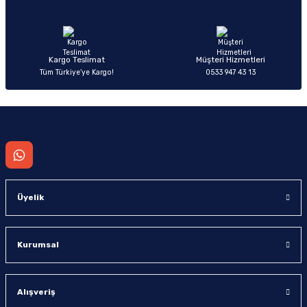
Ürün fiyatı diğer sitelerden daha pahalı.
Bu ürüne benzer farklı alternatifler olmalı.
Kargo Teslimat
Müşteri Hizmetleri
Tüm Türkiye’ye Kargo!
0533 947 43 13
Gönder
Üyelik
Kurumsal
Alışveriş