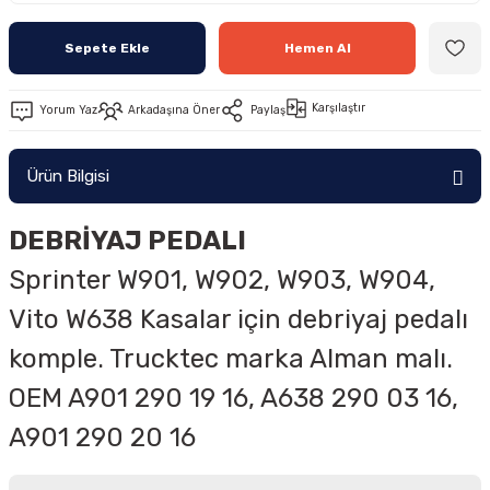
Sepete Ekle
Hemen Al
Karşılaştır
Yorum Yaz
Arkadaşına Öner
Paylaş
Ürün Bilgisi
DEBRİYAJ PEDALI
Sprinter W901, W902, W903, W904,
Vito W638 Kasalar için debriyaj pedalı
komple. Trucktec marka Alman malı.
OEM
A901 290 19 16, A638 290 03 16,
A901 290 20 16