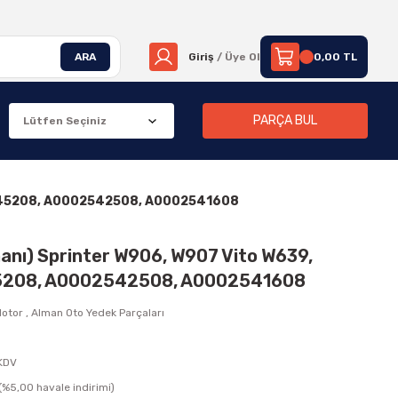
ARA
Giriş
/ Üye Ol
0,00 TL
PARÇA BUL
02545208, A0002542508, A0002541608
manı) Sprinter W906, W907 Vito W639,
208, A0002542508, A0002541608
otor
,
Alman Oto Yedek Parçaları
 KDV
(%5,00 havale indirimi)