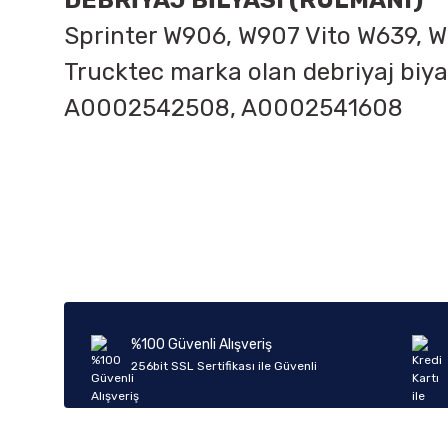
DEBRİYAJ BİLYASI (RULMANI)
Sprinter W906, W907 Vito W639, 
Trucktec marka olan debriyaj biya
A0002542508, A0002541608
Bu ürünün fiyat bilgisi, resim, ürün açıklamalarında ve diğer k
Görüş ve önerileriniz için teşekkür ederiz.
Ürün resmi kalitesiz, bozuk veya görüntülenemiyor.
Ürün açıklamasında eksik bilgiler bulunuyor.
Ürün bilgilerinde hatalar bulunuyor.
%100 Güvenli Alışveriş
Ürün fiyatı diğer sitelerden daha pahalı.
256bit SSL Sertifikası ile Güvenli
Bu ürüne benzer farklı alternatifler olmalı.