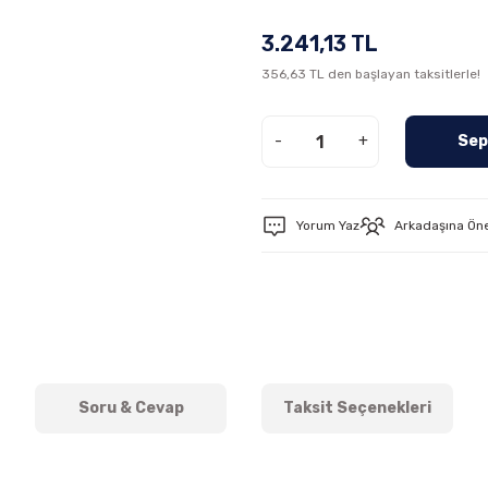
3.241,13 TL
356,63 TL den başlayan taksitlerle!
-
+
Sep
Yorum Yaz
Arkadaşına Ön
Soru & Cevap
Taksit Seçenekleri