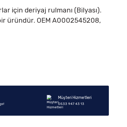
r için deriyaj rulmanı (Bilyası).
ir üründür.
OEM A0002545208,
iletebilirsiniz.
Müşteri Hizmetleri
go!
0533 947 43 13