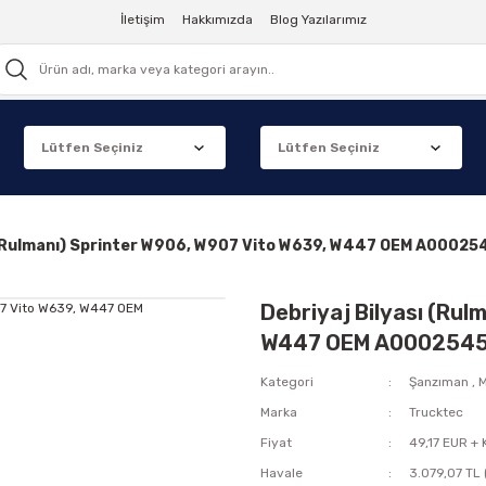
İletişim
Hakkımızda
Blog Yazılarımız
ı (Rulmanı) Sprinter W906, W907 Vito W639, W447 OEM A00
Debriyaj Bilyası (Rul
W447 OEM A0002545
Kategori
Şanzıman
,
M
Marka
Trucktec
Fiyat
49,17 EUR +
Havale
3.079,07 TL 