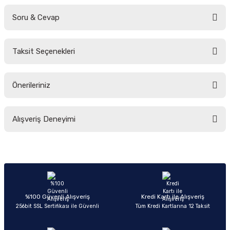
Soru & Cevap
Bu ürüne ilk yorumu siz yapın!
Taksit Seçenekleri
Yorum Yaz
Ürün hakkında henüz soru sorulmamış.
Önerileriniz
Soru Sor
Bu ürünün fiyat bilgisi, resim, ürün açıklamalarında ve diğer konularda
Alışveriş Deneyimi
yetersiz gördüğünüz noktaları öneri formunu kullanarak tarafımıza
iletebilirsiniz.
Görüş ve önerileriniz için teşekkür ederiz.
Sitemize ilk yorumu siz yapın!
Ürün resmi kalitesiz, bozuk veya görüntülenemiyor.
Ürün açıklamasında eksik bilgiler bulunuyor.
Deneyimini Paylaş
Ürün bilgilerinde hatalar bulunuyor.
%100 Güvenli Alışveriş
Kredi Kartı ile Alışveriş
256bit SSL Sertifikası ile Güvenli
Tüm Kredi Kartlarına 12 Taksit
Ürün fiyatı diğer sitelerden daha pahalı.
Bu ürüne benzer farklı alternatifler olmalı.