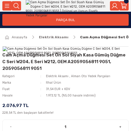
Geri Dön
Geri Dön
Geri Dön
Geri Dön
Geri Dön
Geri Dön
Geri Dön
Geri Dön
Geri Dön
PARÇA BUL
edek Parçaları
rçaları
orta
Yürür
tma Sistemleri
Yıkama
n
Motor Elektrik
Anasayfa
Elektrik Aksamı
Cam Açma Düğmesi Set Ön 
kleri
r, Kollar
 Ön Arka
Ateşleme Buji Bobin Buji Kablosu
Camı
a
on
Alternatör Marş Motoru
Cam Açma Düğmesi Set Ön Sol Siyah Kasa Gümüş Düğme
C Seri W204, E Seri W212, OEM A2059056811 9051,
2059056811 9051
Kategori
Elektrik Aksamı
,
Alman Oto Yedek Parçaları
njektör, Yakıt Pompası, Yakıt Hatları
Marka
İthal Ürün
Fiyat
31,54 EUR + KDV
Havale
1.973,12 TL (%5,00 havale indirimi)
2.076,97 TL
228,54 TL den başlayan taksitlerle!
-
+