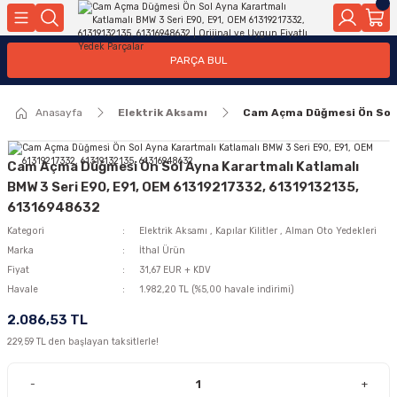
Geri Dön
Geri Dön
Geri Dön
Geri Dön
Geri Dön
Geri Dön
Geri Dön
Geri Dön
Geri Dön
PARÇA BUL
edek Parçaları
rçaları
orta
Yürür
tma Sistemleri
Yıkama
n
Motor Elektrik
Anasayfa
Elektrik Aksamı
Cam Açma Düğmesi Ön Sol 
kleri
r, Kollar
 Ön Arka
Ateşleme Buji Bobin Buji Kablosu
Camı
a
on
Alternatör Marş Motoru
Cam Açma Düğmesi Ön Sol Ayna Karartmalı Katlamalı
BMW 3 Seri E90, E91, OEM 61319217332, 61319132135,
61316948632
Kategori
Elektrik Aksamı
,
Kapılar Kilitler
,
Alman Oto Yedekleri
njektör, Yakıt Pompası, Yakıt Hatları
Marka
İthal Ürün
Fiyat
31,67 EUR + KDV
Havale
1.982,20 TL (%5,00 havale indirimi)
2.086,53 TL
229,59 TL den başlayan taksitlerle!
-
+