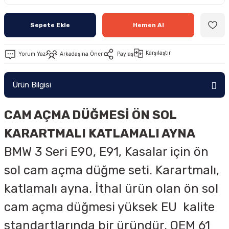
Sepete Ekle
Hemen Al
Karşılaştır
Yorum Yaz
Arkadaşına Öner
Paylaş
Ürün Bilgisi
CAM AÇMA DÜĞMESİ ÖN SOL
KARARTMALI KATLAMALI AYNA
BMW 3 Seri E90, E91, Kasalar için ön
sol cam açma düğme seti. Karartmalı,
katlamalı ayna. İthal ürün olan ön sol
cam açma düğmesi yüksek EU kalite
standartlarında bir üründür. OEM
61