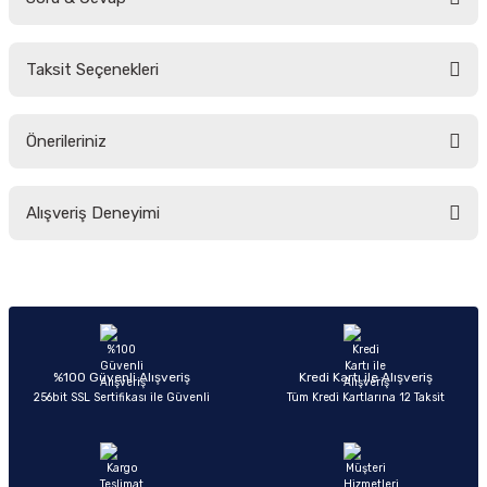
Bu ürüne ilk yorumu siz yapın!
Taksit Seçenekleri
Yorum Yaz
Ürün hakkında henüz soru sorulmamış.
Önerileriniz
Soru Sor
Bu ürünün fiyat bilgisi, resim, ürün açıklamalarında ve diğer konularda
Alışveriş Deneyimi
yetersiz gördüğünüz noktaları öneri formunu kullanarak tarafımıza
iletebilirsiniz.
Görüş ve önerileriniz için teşekkür ederiz.
Sitemize ilk yorumu siz yapın!
Ürün resmi kalitesiz, bozuk veya görüntülenemiyor.
Ürün açıklamasında eksik bilgiler bulunuyor.
Deneyimini Paylaş
Ürün bilgilerinde hatalar bulunuyor.
%100 Güvenli Alışveriş
Kredi Kartı ile Alışveriş
256bit SSL Sertifikası ile Güvenli
Tüm Kredi Kartlarına 12 Taksit
Ürün fiyatı diğer sitelerden daha pahalı.
Bu ürüne benzer farklı alternatifler olmalı.