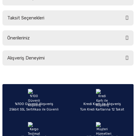
Bu ürüne ilk yorumu siz yapın!
Taksit Seçenekleri
Yorum Yaz
Ürün hakkında henüz soru sorulmamış.
Önerileriniz
Soru Sor
Bu ürünün fiyat bilgisi, resim, ürün açıklamalarında ve diğer konularda
Alışveriş Deneyimi
yetersiz gördüğünüz noktaları öneri formunu kullanarak tarafımıza
iletebilirsiniz.
Görüş ve önerileriniz için teşekkür ederiz.
Sitemize ilk yorumu siz yapın!
Ürün resmi kalitesiz, bozuk veya görüntülenemiyor.
Ürün açıklamasında eksik bilgiler bulunuyor.
Deneyimini Paylaş
Ürün bilgilerinde hatalar bulunuyor.
%100 Güvenli Alışveriş
Kredi Kartı ile Alışveriş
256bit SSL Sertifikası ile Güvenli
Tüm Kredi Kartlarına 12 Taksit
Ürün fiyatı diğer sitelerden daha pahalı.
Bu ürüne benzer farklı alternatifler olmalı.