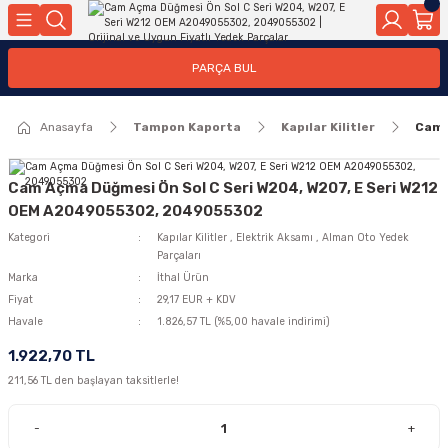
Geri Dön
Geri Dön
Geri Dön
Geri Dön
Geri Dön
Geri Dön
Geri Dön
Geri Dön
Geri Dön
PARÇA BUL
edek Parçaları
rçaları
orta
Yürür
tma Sistemleri
Yıkama
n
Motor Elektrik
Anasayfa
Tampon Kaporta
Kapılar Kilitler
Cam 
kleri
r, Kollar
 Ön Arka
Ateşleme Buji Bobin Buji Kablosu
Camı
a
on
Alternatör Marş Motoru
Cam Açma Düğmesi Ön Sol C Seri W204, W207, E Seri W212
OEM A2049055302, 2049055302
Kategori
Kapılar Kilitler
,
Elektrik Aksamı
,
Alman Oto Yedek
Parçaları
njektör, Yakıt Pompası, Yakıt Hatları
Marka
İthal Ürün
Fiyat
29,17 EUR + KDV
Havale
1.826,57 TL (%5,00 havale indirimi)
1.922,70 TL
211,56 TL den başlayan taksitlerle!
-
+