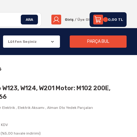
ARA
Giriş
/ Üye Ol
0,00 TL
PARÇA BUL
6
lo W123, W124, W201 Motor: M102 200E,
66
 Elektrik
,
Elektrik Aksamı
,
Alman Oto Yedek Parçaları
+ KDV
(%5,00 havale indirimi)