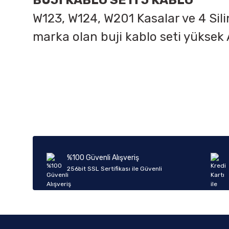
BUJİ KABLO SETİ 5 KABLO
W123, W124, W201 Kasalar ve 4 Sili
marka olan buji kablo seti yükse
Bu ürünün fiyat bilgisi, resim, ürün açıklamalarında ve diğer k
Görüş ve önerileriniz için teşekkür ederiz.
Ürün resmi kalitesiz, bozuk veya görüntülenemiyor.
Ürün açıklamasında eksik bilgiler bulunuyor.
Ürün bilgilerinde hatalar bulunuyor.
%100 Güvenli Alışveriş
Ürün fiyatı diğer sitelerden daha pahalı.
256bit SSL Sertifikası ile Güvenli
Bu ürüne benzer farklı alternatifler olmalı.