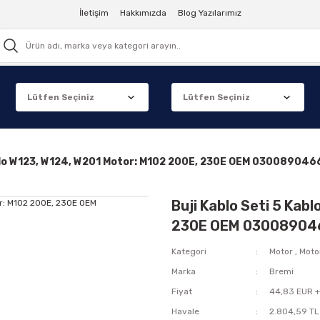
İletişim
Hakkımızda
Blog Yazılarımız
ablo W123, W124, W201 Motor: M102 200E, 230E OEM 030089046
Buji Kablo Seti 5 Kab
230E OEM 03008904
Kategori
Motor
,
Motor
Marka
Bremi
Fiyat
44,83 EUR 
Havale
2.804,59 TL 