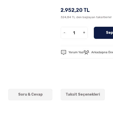
2.952,20 TL
324,84 TL den başlayan taksitlerle!
-
+
Sep
Yorum Yaz
Arkadaşına Ön
Soru & Cevap
Taksit Seçenekleri