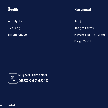
Gönder
Üyelik
Kurumsal
Yeni Üyelik
İletişim
Üye Girişi
İletişim Formu
Şifremi Unuttum
Havale Bildirim Formu
Kargo Takibi
Müşteri Hizmetleri
0533 947 43 13
e korunmaktadır.