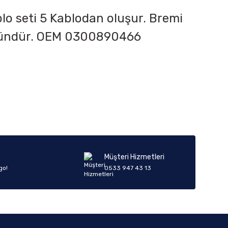
lo seti 5 Kablodan oluşur. Bremi
r üründür. OEM 0300890466
iletebilirsiniz.
Müşteri Hizmetleri
go!
0533 947 43 13