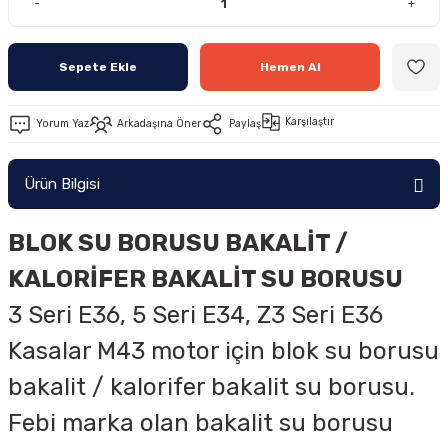
-
+
Sepete Ekle
Hemen Al
Karşılaştır
Yorum Yaz
Arkadaşına Öner
Paylaş
Ürün Bilgisi
BLOK SU BORUSU BAKALİT /
KALORİFER BAKALİT SU BORUSU
3 Seri E36, 5 Seri E34, Z3 Seri E36
Kasalar M43 motor için blok su borusu
bakalit / kalorifer bakalit su borusu.
Febi marka olan bakalit su borusu