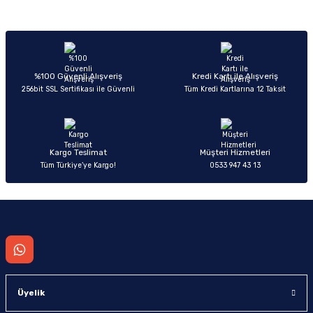
Sitemize ilk yorumu siz yapın!
Ürün resmi kalitesiz, bozuk veya görüntülenemiyor.
Ürün açıklamasında eksik bilgiler bulunuyor.
Deneyimini Paylaş
Ürün bilgilerinde hatalar bulunuyor.
%100 Güvenli Alışveriş
Kredi Kartı ile Alışveriş
256bit SSL Sertifikası ile Güvenli
Tüm Kredi Kartlarına 12 Taksit
Ürün fiyatı diğer sitelerden daha pahalı.
Bu ürüne benzer farklı alternatifler olmalı.
Kargo Teslimat
Müşteri Hizmetleri
Tüm Türkiye’ye Kargo!
0533 947 43 13
Gönder
Üyelik