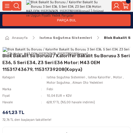
Geri Dön
Geri Dön
Geri Dön
Geri Dön
Geri Dön
Geri Dön
Geri Dön
Geri Dön
Geri Dön
PARÇA BUL
edek Parçaları
rçaları
orta
Yürür
tma Sistemleri
Yıkama
n
Motor Elektrik
Anasayfa
Isıtma Soğutma Sistemleri
Blok Bakalit S
kleri
r, Kollar
 Ön Arka
Ateşleme Buji Bobin Buji Kablosu
Camı
a
on
Alternatör Marş Motoru
Blok Bakalit Su Borusu / Kalorifer Bakalit Su Borusu 3 Seri
E36, 5 Seri E34, Z3 Seri E36 Motor: M43 OEM
11531743679, 11531739208(Kopya)
Kategori
Isıtma Soğutma Sistemleri
,
Isıtma Kalorifer
,
Motor
,
njektör, Yakıt Pompası, Yakıt Hatları
Motor Soğutma
,
Alman Oto Yedekleri
Marka
Febi
Fiyat
10,04 EUR + KDV
Havale
628,17 TL (%5,00 havale indirimi)
661,23 TL
72,76 TL den başlayan taksitlerle!