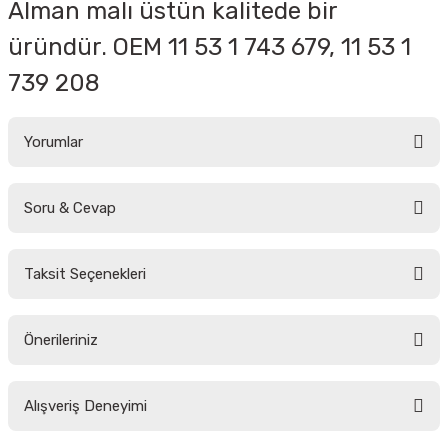
Alman malı üstün kalitede bir
üründür. OEM
11 53 1 743 679,
11 53 1
739 208
Yorumlar
Soru & Cevap
Bu ürüne ilk yorumu siz yapın!
Taksit Seçenekleri
Yorum Yaz
Ürün hakkında henüz soru sorulmamış.
Önerileriniz
Soru Sor
Bu ürünün fiyat bilgisi, resim, ürün açıklamalarında ve diğer konularda
Alışveriş Deneyimi
yetersiz gördüğünüz noktaları öneri formunu kullanarak tarafımıza
iletebilirsiniz.
Görüş ve önerileriniz için teşekkür ederiz.