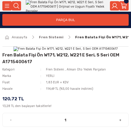
Geri Dön
Geri Dön
Geri Dön
Geri Dön
Geri Dön
Geri Dön
Geri Dön
Geri Dön
Geri Dön
PARÇA BUL
edek Parçaları
rçaları
orta
Yürür
tma Sistemleri
Yıkama
n
Motor Elektrik
Anasayfa
Fren Sistemi
Fren Balata Fişi Ön W171, W21
kleri
r, Kollar
 Ön Arka
Ateşleme Buji Bobin Buji Kablosu
Camı
a
on
Alternatör Marş Motoru
Fren Balata Fişi Ön W171, W212, W221 E Seri, S Seri OEM
A1715400617
Kategori
Fren Sistemi
,
Alman Oto Yedek Parçaları
Marka
YERLİ
njektör, Yakıt Pompası, Yakıt Hatları
Fiyat
1,83 EUR + KDV
Havale
114,69 TL (%5,00 havale indirimi)
120,72 TL
13,28 TL den başlayan taksitlerle!
-
+