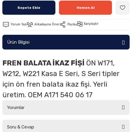
Sepete Ekle
Hemen Al
Karşılaştır
Yorum Yaz
Arkadaşına Öner
Paylaş
Ürün Bilgisi
FREN BALATA İKAZ FİŞİ
ÖN W171,
W212, W221 Kasa
E Seri, S Seri tipler
için ön fren balata ikaz fişi. Yerli
üretim. OEM
A171 540 06 17
Yorumlar
Soru & Cevap
Bu ürüne ilk yorumu siz yapın!