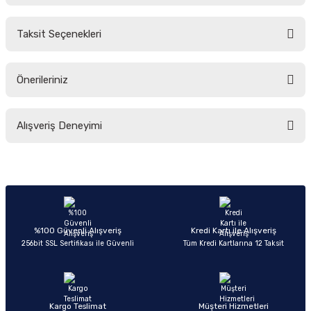
Taksit Seçenekleri
Yorum Yaz
Ürün hakkında henüz soru sorulmamış.
Önerileriniz
Soru Sor
Bu ürünün fiyat bilgisi, resim, ürün açıklamalarında ve diğer konularda
Alışveriş Deneyimi
yetersiz gördüğünüz noktaları öneri formunu kullanarak tarafımıza
iletebilirsiniz.
Görüş ve önerileriniz için teşekkür ederiz.
Sitemize ilk yorumu siz yapın!
Ürün resmi kalitesiz, bozuk veya görüntülenemiyor.
Ürün açıklamasında eksik bilgiler bulunuyor.
Deneyimini Paylaş
Ürün bilgilerinde hatalar bulunuyor.
%100 Güvenli Alışveriş
Kredi Kartı ile Alışveriş
256bit SSL Sertifikası ile Güvenli
Tüm Kredi Kartlarına 12 Taksit
Ürün fiyatı diğer sitelerden daha pahalı.
Bu ürüne benzer farklı alternatifler olmalı.
Kargo Teslimat
Müşteri Hizmetleri