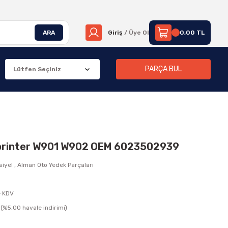
ARA
Giriş
/ Üye Ol
0,00 TL
PARÇA BUL
Sprinter W901 W902 OEM 6023502939
siyel
,
Alman Oto Yedek Parçaları
+ KDV
(%5,00 havale indirimi)