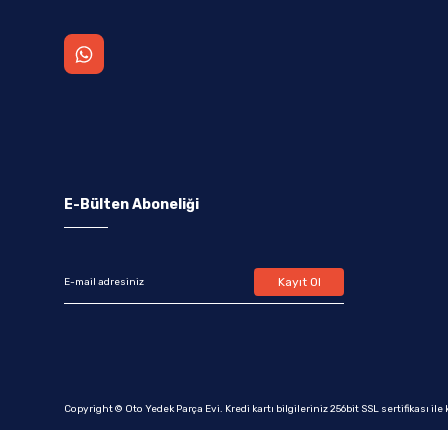
E-Bülten Aboneliği
Kayıt Ol
Copyright © Oto Yedek Parça Evi. Kredi kartı bilgileriniz 256bit SSL sertifikası il