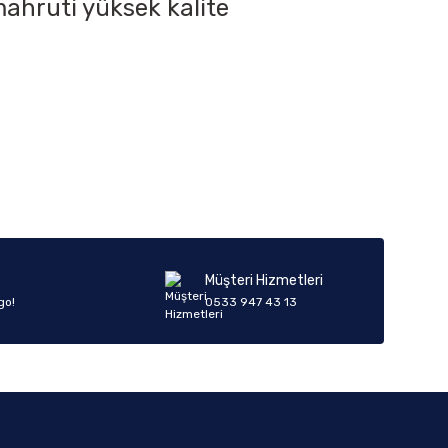
ahruti yüksek kalite
iletebilirsiniz.
Müşteri Hizmetleri
go!
0533 947 43 13