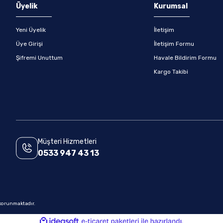
Gönder
Üyelik
Kurumsal
Yeni Üyelik
İletişim
Üye Girişi
İletişim Formu
Şifremi Unuttum
Havale Bildirim Formu
Kargo Takibi
Müşteri Hizmetleri
0533 947 43 13
e korunmaktadır.
ile
ideasoft
e-