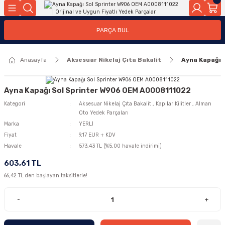
Geri Dön
Geri Dön
Geri Dön
Geri Dön
Geri Dön
Geri Dön
Geri Dön
Geri Dön
Geri Dön
PARÇA BUL
edek Parçaları
rçaları
orta
Yürür
tma Sistemleri
Yıkama
n
Motor Elektrik
Anasayfa
Aksesuar Nikelaj Çıta Bakalit
Ayna Kapağı 
kleri
r, Kollar
 Ön Arka
Ateşleme Buji Bobin Buji Kablosu
Camı
a
on
Alternatör Marş Motoru
Ayna Kapağı Sol Sprinter W906 OEM A0008111022
Kategori
Aksesuar Nikelaj Çıta Bakalit
,
Kapılar Kilitler
,
Alman
Oto Yedek Parçaları
Marka
YERLİ
Fiyat
9,17 EUR + KDV
njektör, Yakıt Pompası, Yakıt Hatları
Havale
573,43 TL (%5,00 havale indirimi)
603,61 TL
66,42 TL den başlayan taksitlerle!
-
+