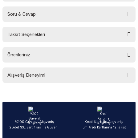
Soru & Cevap
Bu ürüne ilk yorumu siz yapın!
Taksit Seçenekleri
Yorum Yaz
Ürün hakkında henüz soru sorulmamış.
Önerileriniz
Soru Sor
Bu ürünün fiyat bilgisi, resim, ürün açıklamalarında ve diğer konularda
Alışveriş Deneyimi
yetersiz gördüğünüz noktaları öneri formunu kullanarak tarafımıza
iletebilirsiniz.
Görüş ve önerileriniz için teşekkür ederiz.
Sitemize ilk yorumu siz yapın!
Ürün resmi kalitesiz, bozuk veya görüntülenemiyor.
Ürün açıklamasında eksik bilgiler bulunuyor.
Deneyimini Paylaş
Ürün bilgilerinde hatalar bulunuyor.
%100 Güvenli Alışveriş
Kredi Kartı ile Alışveriş
256bit SSL Sertifikası ile Güvenli
Tüm Kredi Kartlarına 12 Taksit
Ürün fiyatı diğer sitelerden daha pahalı.