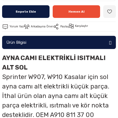
Sepete Ekle
Hemen Al
Karşılaştır
Yorum Yaz
Arkadaşına Öner
Paylaş
Ürün Bilgisi
AYNA CAMI ELEKTRİKLİ ISITMALI
ALT SOL
Sprinter W907, W910 Kasalar için sol
ayna camı alt elektrikli küçük parça.
İthal ürün olan ayna camı alt küçük
parça elektrikli, ısıtmalı ve kör nokta
desteklidir. OEM
A910 811 37 00