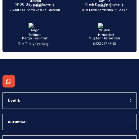
Deneyimini Paylaş
Ürün bilgilerinde hatalar bulunuyor.
%100 Güvenli Alışveriş
Kredi Kartı ile Alışveriş
256bit SSL Sertifikası ile Güvenli
Tüm Kredi Kartlarına 12 Taksit
Ürün fiyatı diğer sitelerden daha pahalı.
Bu ürüne benzer farklı alternatifler olmalı.
Kargo Teslimat
Müşteri Hizmetleri
Tüm Türkiye’ye Kargo!
0533 947 43 13
Gönder
Üyelik
Kurumsal