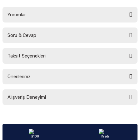
Yorumlar
Soru & Cevap
Bu ürüne ilk yorumu siz yapın!
Taksit Seçenekleri
Yorum Yaz
Ürün hakkında henüz soru sorulmamış.
Önerileriniz
Soru Sor
Bu ürünün fiyat bilgisi, resim, ürün açıklamalarında ve diğer konularda
Alışveriş Deneyimi
yetersiz gördüğünüz noktaları öneri formunu kullanarak tarafımıza
iletebilirsiniz.
Görüş ve önerileriniz için teşekkür ederiz.
Sitemize ilk yorumu siz yapın!
Ürün resmi kalitesiz, bozuk veya görüntülenemiyor.
Ürün açıklamasında eksik bilgiler bulunuyor.