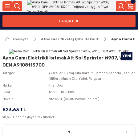
Geri Dön
Geri Dön
Geri Dön
Geri Dön
Geri Dön
Geri Dön
Geri Dön
Geri Dön
Geri Dön
PARÇA BUL
edek Parçaları
rçaları
orta
Yürür
tma Sistemleri
Yıkama
n
Motor Elektrik
Anasayfa
Aksesuar Nikelaj Çıta Bakalit
Ayna Camı Ele
kleri
r, Kollar
 Ön Arka
Ateşleme Buji Bobin Buji Kablosu
Camı
a
on
Alternatör Marş Motoru
YENI
Ayna Camı Elektrikli Isıtmalı Alt Sol Sprinter W907, W910,
OEM A9108113700
Kategori
Aksesuar Nikelaj Çıta Bakalit
,
Tampon Kaporta
,
Kapılar
Kilitler
,
Alman Oto Yedek Parçaları
njektör, Yakıt Pompası, Yakıt Hatları
Marka
İthal Ürün
Fiyat
12,50 EUR + KDV
Havale
782,45 TL (%5,00 havale indirimi)
823,63 TL
90,63 TL den başlayan taksitlerle!
-
+