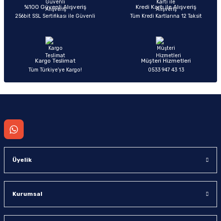
Deneyimini Paylaş
Ürün bilgilerinde hatalar bulunuyor.
%100 Güvenli Alışveriş
Kredi Kartı ile Alışveriş
256bit SSL Sertifikası ile Güvenli
Tüm Kredi Kartlarına 12 Taksit
Ürün fiyatı diğer sitelerden daha pahalı.
Bu ürüne benzer farklı alternatifler olmalı.
Kargo Teslimat
Müşteri Hizmetleri
Tüm Türkiye’ye Kargo!
0533 947 43 13
Gönder
Üyelik
Kurumsal