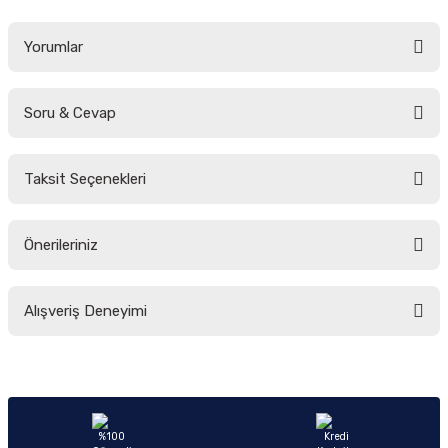
Yorumlar
Soru & Cevap
Bu ürüne ilk yorumu siz yapın!
Taksit Seçenekleri
Yorum Yaz
Ürün hakkında henüz soru sorulmamış.
Önerileriniz
Soru Sor
Bu ürünün fiyat bilgisi, resim, ürün açıklamalarında ve diğer konularda
Alışveriş Deneyimi
yetersiz gördüğünüz noktaları öneri formunu kullanarak tarafımıza
iletebilirsiniz.
Görüş ve önerileriniz için teşekkür ederiz.
Sitemize ilk yorumu siz yapın!
Ürün resmi kalitesiz, bozuk veya görüntülenemiyor.
Ürün açıklamasında eksik bilgiler bulunuyor.