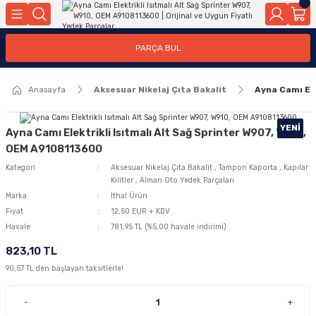
Geri Dön
Geri Dön
Geri Dön
Geri Dön
Geri Dön
Geri Dön
Geri Dön
Geri Dön
Geri Dön
PARÇA BUL
edek Parçaları
rçaları
orta
Yürür
tma Sistemleri
Yıkama
n
Motor Elektrik
Anasayfa
Aksesuar Nikelaj Çıta Bakalit
Ayna Camı El
kleri
r, Kollar
 Ön Arka
Ateşleme Buji Bobin Buji Kablosu
Camı
a
on
Alternatör Marş Motoru
YENI
Ayna Camı Elektrikli Isıtmalı Alt Sağ Sprinter W907, W910,
OEM A9108113600
Kategori
Aksesuar Nikelaj Çıta Bakalit
,
Tampon Kaporta
,
Kapılar
Kilitler
,
Alman Oto Yedek Parçaları
njektör, Yakıt Pompası, Yakıt Hatları
Marka
İthal Ürün
Fiyat
12,50 EUR + KDV
Havale
781,95 TL (%5,00 havale indirimi)
823,10 TL
90,57 TL den başlayan taksitlerle!
-
+