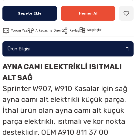
Sepete Ekle
Hemen Al
Karşılaştır
Yorum Yaz
Arkadaşına Öner
Paylaş
Ürün Bilgisi
AYNA CAMI ELEKTRİKLİ ISITMALI
ALT SAĞ
Sprinter W907, W910 Kasalar için sağ
ayna camı alt elektrikli küçük parça.
İthal ürün olan ayna camı alt küçük
parça elektrikli, ısıtmalı ve kör nokta
desteklidir. OEM
A910 811 37 00