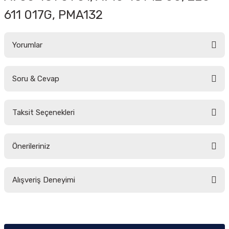
611 017G, PMA132
Yorumlar
Soru & Cevap
Bu ürüne ilk yorumu siz yapın!
Taksit Seçenekleri
Yorum Yaz
Ürün hakkında henüz soru sorulmamış.
Önerileriniz
Soru Sor
Bu ürünün fiyat bilgisi, resim, ürün açıklamalarında ve diğer konularda
Alışveriş Deneyimi
yetersiz gördüğünüz noktaları öneri formunu kullanarak tarafımıza
iletebilirsiniz.
Görüş ve önerileriniz için teşekkür ederiz.
Sitemize ilk yorumu siz yapın!
Ürün resmi kalitesiz, bozuk veya görüntülenemiyor.