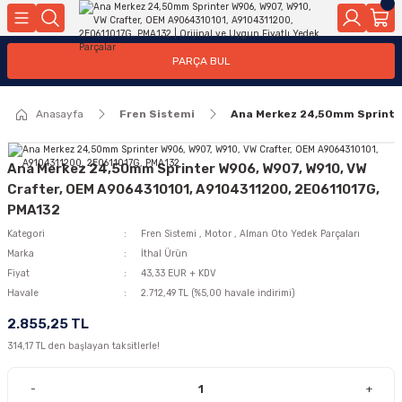
Geri Dön
Geri Dön
Geri Dön
Geri Dön
Geri Dön
Geri Dön
Geri Dön
Geri Dön
Geri Dön
PARÇA BUL
edek Parçaları
rçaları
orta
Yürür
tma Sistemleri
Yıkama
n
Motor Elektrik
Anasayfa
Fren Sistemi
Ana Merkez 24,50mm Sprinte
kleri
r, Kollar
 Ön Arka
Ateşleme Buji Bobin Buji Kablosu
Camı
a
on
Alternatör Marş Motoru
Ana Merkez 24,50mm Sprinter W906, W907, W910, VW
Crafter, OEM A9064310101, A9104311200, 2E0611017G,
PMA132
Kategori
Fren Sistemi
,
Motor
,
Alman Oto Yedek Parçaları
njektör, Yakıt Pompası, Yakıt Hatları
Marka
İthal Ürün
Fiyat
43,33 EUR + KDV
Havale
2.712,49 TL (%5,00 havale indirimi)
2.855,25 TL
314,17 TL den başlayan taksitlerle!
-
+