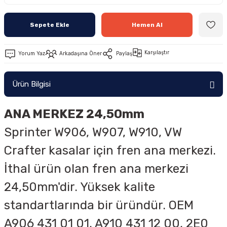
Sepete Ekle
Hemen Al
Karşılaştır
Yorum Yaz
Arkadaşına Öner
Paylaş
Ürün Bilgisi
ANA MERKEZ 24,50mm
Sprinter W906, W907, W910, VW
Crafter kasalar için fren ana merkezi.
İthal ürün olan fren ana merkezi
24,50mm'dir. Yüksek kalite
standartlarında bir üründür. OEM
A906 431 01 01, A910 431 12 00, 2E0