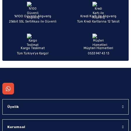
Ürün açıklamasında eksik bilgiler bulunuyor.
Deneyimini Paylaş
Ürün bilgilerinde hatalar bulunuyor.
%100 Güvenli Alışveriş
Kredi Kartı ile Alışveriş
256bit SSL Sertifikası ile Güvenli
Tüm Kredi Kartlarına 12 Taksit
Ürün fiyatı diğer sitelerden daha pahalı.
Bu ürüne benzer farklı alternatifler olmalı.
Kargo Teslimat
Müşteri Hizmetleri
Tüm Türkiye’ye Kargo!
0533 947 43 13
Gönder
Üyelik
Kurumsal