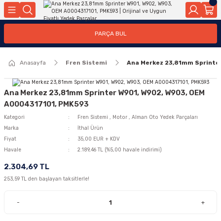
Geri Dön
Geri Dön
Geri Dön
Geri Dön
Geri Dön
Geri Dön
Geri Dön
Geri Dön
Geri Dön
PARÇA BUL
edek Parçaları
rçaları
orta
Yürür
tma Sistemleri
Yıkama
n
Motor Elektrik
Anasayfa
Fren Sistemi
Ana Merkez 23,81mm Sprinte
kleri
r, Kollar
 Ön Arka
Ateşleme Buji Bobin Buji Kablosu
Camı
a
on
Alternatör Marş Motoru
Ana Merkez 23,81mm Sprinter W901, W902, W903, OEM
A0004317101, PMK593
Kategori
Fren Sistemi
,
Motor
,
Alman Oto Yedek Parçaları
Marka
İthal Ürün
njektör, Yakıt Pompası, Yakıt Hatları
Fiyat
35,00 EUR + KDV
Havale
2.189,46 TL (%5,00 havale indirimi)
2.304,69 TL
253,59 TL den başlayan taksitlerle!
-
+