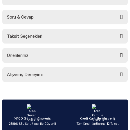
Soru & Cevap
Bu ürüne ilk yorumu siz yapın!
Taksit Seçenekleri
Yorum Yaz
Ürün hakkında henüz soru sorulmamış.
Önerileriniz
Soru Sor
Bu ürünün fiyat bilgisi, resim, ürün açıklamalarında ve diğer konularda
Alışveriş Deneyimi
yetersiz gördüğünüz noktaları öneri formunu kullanarak tarafımıza
iletebilirsiniz.
Görüş ve önerileriniz için teşekkür ederiz.
Sitemize ilk yorumu siz yapın!
Ürün resmi kalitesiz, bozuk veya görüntülenemiyor.
Ürün açıklamasında eksik bilgiler bulunuyor.
Deneyimini Paylaş
Ürün bilgilerinde hatalar bulunuyor.
%100 Güvenli Alışveriş
Kredi Kartı ile Alışveriş
256bit SSL Sertifikası ile Güvenli
Tüm Kredi Kartlarına 12 Taksit
Ürün fiyatı diğer sitelerden daha pahalı.