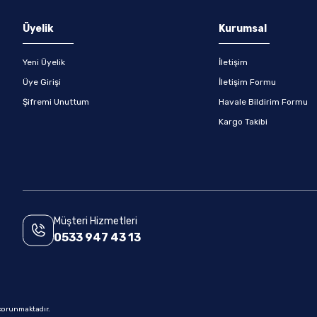
Gönder
Üyelik
Kurumsal
Yeni Üyelik
İletişim
Üye Girişi
İletişim Formu
Şifremi Unuttum
Havale Bildirim Formu
Kargo Takibi
Müşteri Hizmetleri
0533 947 43 13
e korunmaktadır.