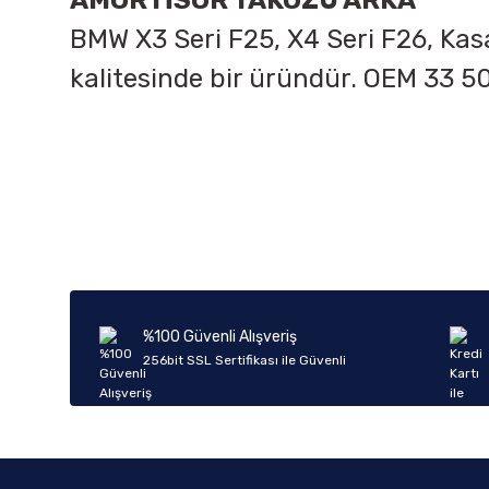
AMORTİSÖR TAKOZU ARKA
BMW X3 Seri F25, X4 Seri F26, Kasa
kalitesinde bir üründür. OEM 33 5
Bu ürünün fiyat bilgisi, resim, ürün açıklamalarında ve diğer k
Görüş ve önerileriniz için teşekkür ederiz.
Ürün resmi kalitesiz, bozuk veya görüntülenemiyor.
Ürün açıklamasında eksik bilgiler bulunuyor.
Ürün bilgilerinde hatalar bulunuyor.
%100 Güvenli Alışveriş
Ürün fiyatı diğer sitelerden daha pahalı.
256bit SSL Sertifikası ile Güvenli
Bu ürüne benzer farklı alternatifler olmalı.