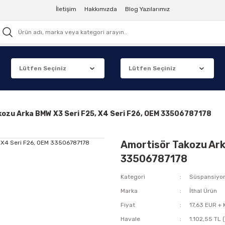
İletişim
Hakkımızda
Blog Yazılarımız
kozu Arka BMW X3 Seri F25, X4 Seri F26, OEM 33506787178
Amortisör Takozu Ark
33506787178
Kategori
Süspansiyo
Marka
İthal Ürün
Fiyat
17,63 EUR +
Havale
1.102,55 TL 