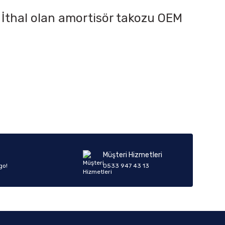
. İthal olan amortisör takozu OEM
iletebilirsiniz.
Müşteri Hizmetleri
go!
0533 947 43 13