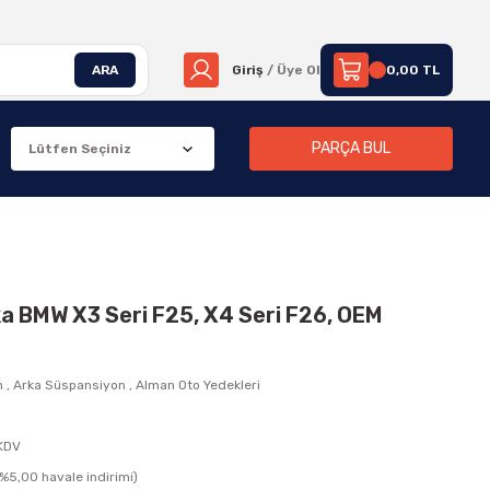
ARA
Giriş
/ Üye Ol
0,00 TL
PARÇA BUL
a BMW X3 Seri F25, X4 Seri F26, OEM
n
,
Arka Süspansiyon
,
Alman Oto Yedekleri
 KDV
(%5,00 havale indirimi)