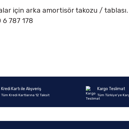
lar için arka amortisör takozu / tablası
0 6 787 178
onularda yetersiz gördüğünüz noktaları öneri formunu kullanarak tarafımıza 
Ürün hakkında henüz soru sorulmamış.
Bu ürüne ilk yorumu siz yapın!
Sitemize ilk yorumu siz yapın!
Deneyimini Paylaş
Yorum Yaz
Soru Sor
Kredi Kartı ile Alışveriş
Kargo Teslimat
Tüm Kredi Kartlarına 12 Taksit
Tüm Türkiye’ye Kar