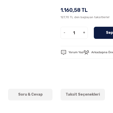
1.160,58 TL
127,70 TL den başlayan taksitlerle!
-
+
Sep
Yorum Yaz
Arkadaşına Ön
Soru & Cevap
Taksit Seçenekleri