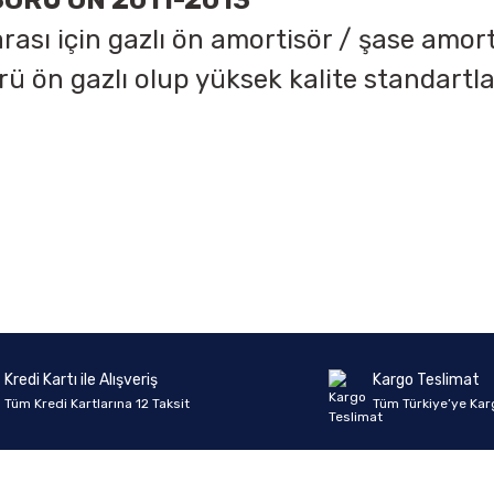
ÖRÜ ÖN 2011-2013
ası için gazlı ön amortisör / şase amo
rü ön gazlı olup yüksek kalite standartl
onularda yetersiz gördüğünüz noktaları öneri formunu kullanarak tarafımıza 
Ürün hakkında henüz soru sorulmamış.
Bu ürüne ilk yorumu siz yapın!
Sitemize ilk yorumu siz yapın!
Deneyimini Paylaş
Yorum Yaz
Soru Sor
Kredi Kartı ile Alışveriş
Kargo Teslimat
Tüm Kredi Kartlarına 12 Taksit
Tüm Türkiye’ye Kar