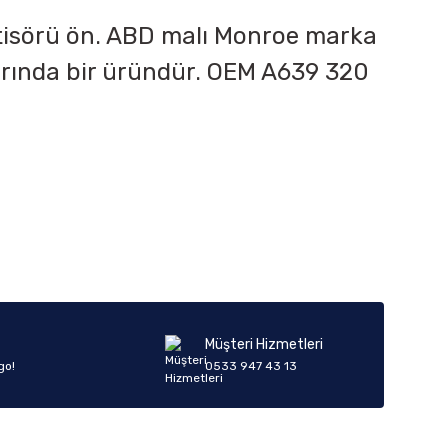
rtisörü ön. ABD malı Monroe marka
arında bir üründür. OEM
A639 320
iletebilirsiniz.
Müşteri Hizmetleri
go!
0533 947 43 13