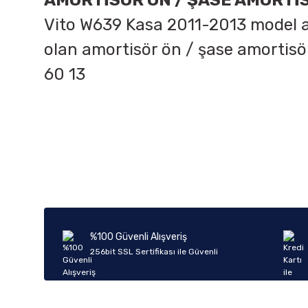
AMORTİSÖR ÖN / ŞASE AMORTİS
Vito W639 Kasa 2011-2013 model ar
olan amortisör ön / şase amortisö
60 13
Bu ürünün fiyat bilgisi, resim, ürün açıklamalarında ve diğer k
Görüş ve önerileriniz için teşekkür ederiz.
Ürün resmi kalitesiz, bozuk veya görüntülenemiyor.
Ürün açıklamasında eksik bilgiler bulunuyor.
Ürün bilgilerinde hatalar bulunuyor.
%100 Güvenli Alışveriş
Ürün fiyatı diğer sitelerden daha pahalı.
256bit SSL Sertifikası ile Güvenli
Bu ürüne benzer farklı alternatifler olmalı.