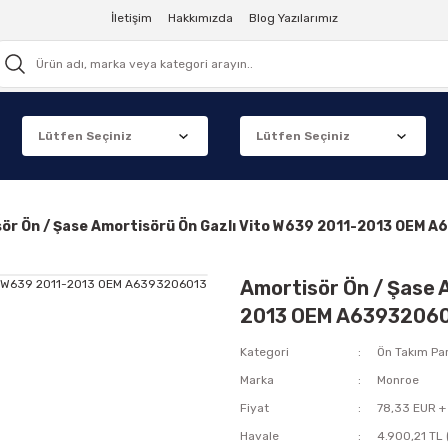
İletişim
Hakkımızda
Blog Yazılarımız
ör Ön / Şase Amortisörü Ön Gazlı Vito W639 2011-2013 OEM 
Amortisör Ön / Şase 
2013 OEM A6393206
Kategori
Ön Takım Par
Marka
Monroe
Fiyat
78,33 EUR +
Havale
4.900,21 TL 