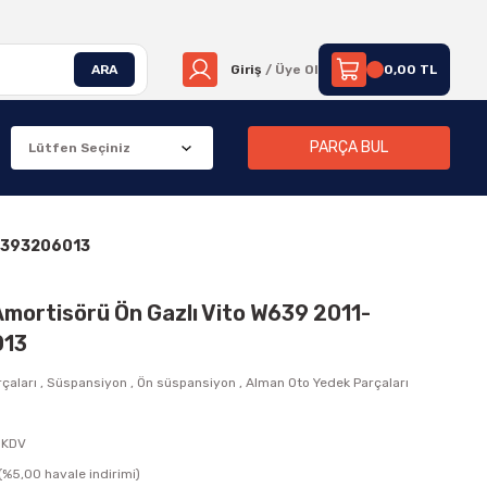
ARA
Giriş
/ Üye Ol
0,00 TL
PARÇA BUL
A6393206013
Amortisörü Ön Gazlı Vito W639 2011-
013
çaları
,
Süspansiyon
,
Ön süspansiyon
,
Alman Oto Yedek Parçaları
 KDV
(%5,00 havale indirimi)