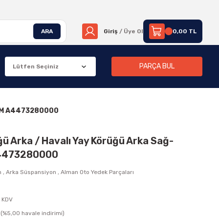
ARA
Giriş
/ Üye Ol
0,00 TL
PARÇA BUL
 OEM A4473280000
ü Arka / Havalı Yay Körüğü Arka Sağ-
A4473280000
n
,
Arka Süspansiyon
,
Alman Oto Yedek Parçaları
+ KDV
(%5,00 havale indirimi)