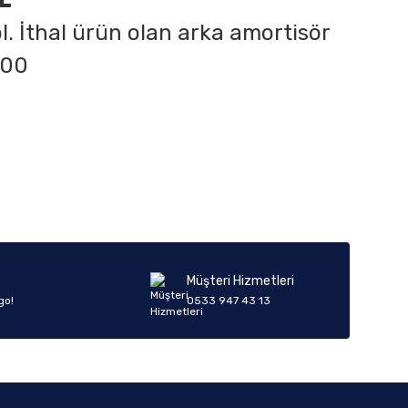
L
. İthal ürün olan arka amortisör
 00
iletebilirsiniz.
Müşteri Hizmetleri
go!
0533 947 43 13