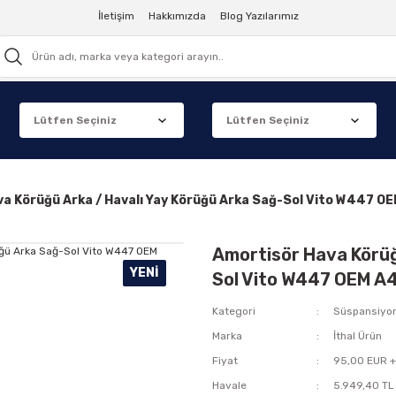
İletişim
Hakkımızda
Blog Yazılarımız
va Körüğü Arka / Havalı Yay Körüğü Arka Sağ-Sol Vito W447
Amortisör Hava Körüğ
YENI
Sol Vito W447 OEM 
Kategori
Süspansiyo
Marka
İthal Ürün
Fiyat
95,00 EUR 
Havale
5.949,40 TL 