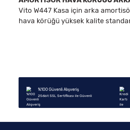
AMORTİSÖR HAVA KÖRÜĞÜ ARKA
Vito W447 Kasa için arka amortisö
hava körüğü yüksek kalite standa
Bu ürünün fiyat bilgisi, resim, ürün açıklamalarında ve diğer k
Görüş ve önerileriniz için teşekkür ederiz.
Ürün resmi kalitesiz, bozuk veya görüntülenemiyor.
Ürün açıklamasında eksik bilgiler bulunuyor.
Ürün bilgilerinde hatalar bulunuyor.
%100 Güvenli Alışveriş
Ürün fiyatı diğer sitelerden daha pahalı.
256bit SSL Sertifikası ile Güvenli
Bu ürüne benzer farklı alternatifler olmalı.