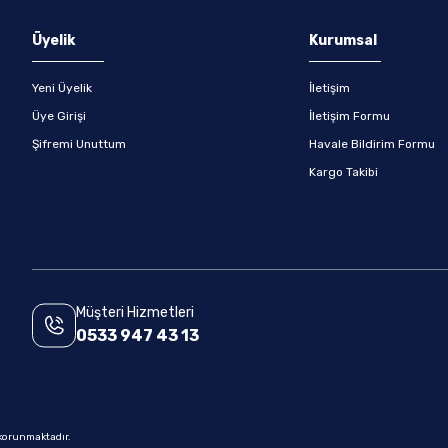
Gönder
Üyelik
Kurumsal
Yeni Üyelik
İletişim
Üye Girişi
İletişim Formu
Şifremi Unuttum
Havale Bildirim Formu
Kargo Takibi
Müşteri Hizmetleri
0533 947 43 13
e korunmaktadır.