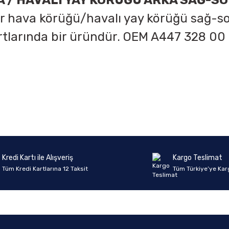
 / HAVALI YAY KÖRÜĞÜ ARKA SAĞ-SO
r hava körüğü/havalı yay körüğü sağ-sol
rtlarında bir üründür. OEM
A447 328 00
onularda yetersiz gördüğünüz noktaları öneri formunu kullanarak tarafımıza 
Ürün hakkında henüz soru sorulmamış.
Bu ürüne ilk yorumu siz yapın!
Sitemize ilk yorumu siz yapın!
Deneyimini Paylaş
Yorum Yaz
Soru Sor
Kredi Kartı ile Alışveriş
Kargo Teslimat
Tüm Kredi Kartlarına 12 Taksit
Tüm Türkiye’ye Kar