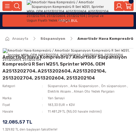
Geri Dön
Geri Dön
Geri Dön
Geri Dön
Geri Dön
Geri Dön
Geri Dön
Geri Dön
Geri Dön
PARÇA BUL
edek Parçaları
rçaları
orta
Yürür
tma Sistemleri
Yıkama
n
Motor Elektrik
Anasayfa
Süspansiyon
Amortisör Hava Kompresörü /
kleri
r, Kollar
 Ön Arka
Ateşleme Buji Bobin Buji Kablosu
Camı
a
on
Alternatör Marş Motoru
Amortisör Hava Kompresörü / Amortisör Süspansiyon
Kompresörü R Seri W251, Sprinter W906, OEM
A2513202704, A2513202604, A2513202104,
2513202704, 2513202604, 2513202104
njektör, Yakıt Pompası, Yakıt Hatları
Kategori
Süspansiyon
,
Arka Süspansiyon
,
Ön süspansiyon
,
Elektrik Aksamı
,
Alman Oto Yedek Parçaları
Marka
Yan Sanayi
Fiyat
183,33 EUR + KDV
Havale
11.481,29 TL (%5,00 havale indirimi)
12.085,57 TL
1.329,82 TL den başlayan taksitlerle!