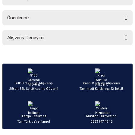
Yorum Yaz
Ürün hakkında henüz soru sorulmamış.
Önerileriniz
Soru Sor
Bu ürünün fiyat bilgisi, resim, ürün açıklamalarında ve diğer konularda
Alışveriş Deneyimi
yetersiz gördüğünüz noktaları öneri formunu kullanarak tarafımıza
iletebilirsiniz.
Görüş ve önerileriniz için teşekkür ederiz.
Sitemize ilk yorumu siz yapın!
Ürün resmi kalitesiz, bozuk veya görüntülenemiyor.
Ürün açıklamasında eksik bilgiler bulunuyor.
Deneyimini Paylaş
Ürün bilgilerinde hatalar bulunuyor.
%100 Güvenli Alışveriş
Kredi Kartı ile Alışveriş
256bit SSL Sertifikası ile Güvenli
Tüm Kredi Kartlarına 12 Taksit
Ürün fiyatı diğer sitelerden daha pahalı.
Bu ürüne benzer farklı alternatifler olmalı.
Kargo Teslimat
Müşteri Hizmetleri
Tüm Türkiye’ye Kargo!
0533 947 43 13