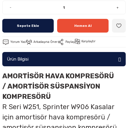
-
+
Sepete Ekle
Hemen Al
Karşılaştır
Yorum Yaz
Arkadaşına Öner
Paylaş
Ürün Bilgisi
AMORTİSÖR HAVA KOMPRESÖRÜ
/
AMORTİSÖR SÜSPANSİYON
KOMPRESÖRÜ
R Seri W251, Sprinter W906 Kasalar
için amortisör hava kompresörü /
amortisör süspansiyon kompresörü.