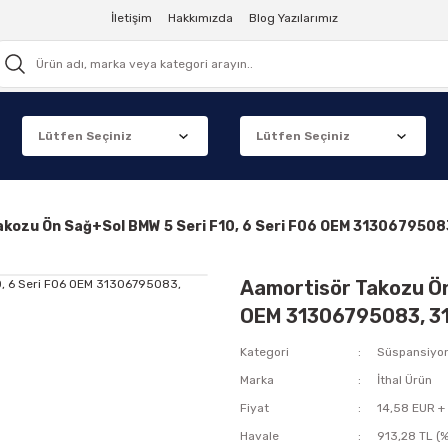
İletişim
Hakkımızda
Blog Yazılarımız
akozu Ön Sağ+Sol BMW 5 Seri F10, 6 Seri F06 OEM 313067950
Aamortisör Takozu Ön
OEM 31306795083, 
Kategori
Süspansiyo
Marka
İthal Ürün
Fiyat
14,58 EUR +
Havale
913,28 TL (%