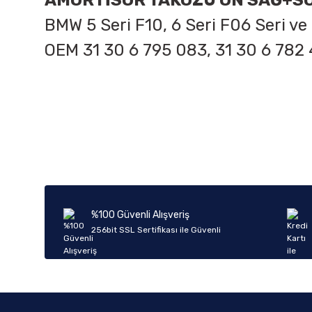
AMORTİSÖR TAKOZU ÖN SAĞ+S
BMW 5 Seri F10, 6 Seri F06 Seri ve 
OEM
31 30 6 795 083, 31 30 6 782
Bu ürünün fiyat bilgisi, resim, ürün açıklamalarında ve diğer k
Görüş ve önerileriniz için teşekkür ederiz.
Ürün resmi kalitesiz, bozuk veya görüntülenemiyor.
Ürün açıklamasında eksik bilgiler bulunuyor.
Ürün bilgilerinde hatalar bulunuyor.
%100 Güvenli Alışveriş
Ürün fiyatı diğer sitelerden daha pahalı.
256bit SSL Sertifikası ile Güvenli
Bu ürüne benzer farklı alternatifler olmalı.