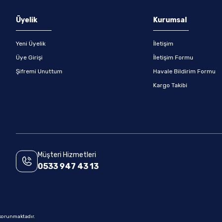
Gönder
Üyelik
Kurumsal
Yeni Üyelik
İletişim
Üye Girişi
İletişim Formu
Şifremi Unuttum
Havale Bildirim Formu
Kargo Takibi
Müşteri Hizmetleri
0533 947 43 13
e korunmaktadır.