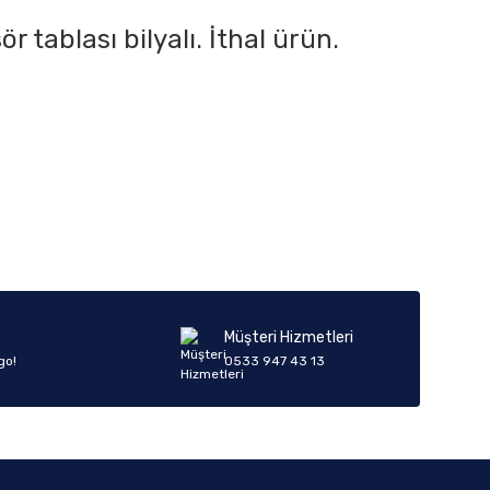
 tablası bilyalı. İthal ürün.
iletebilirsiniz.
Müşteri Hizmetleri
go!
0533 947 43 13