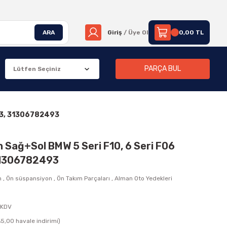
ARA
Giriş
/ Üye Ol
0,00 TL
PARÇA BUL
83, 31306782493
 Sağ+Sol BMW 5 Seri F10, 6 Seri F06
31306782493
n
,
Ön süspansiyon
,
Ön Takım Parçaları
,
Alman Oto Yedekleri
 KDV
5,00 havale indirimi)