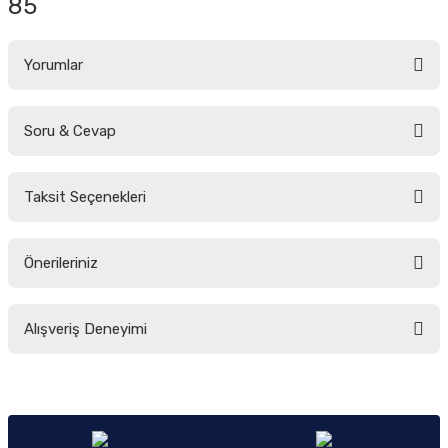
85
Yorumlar
Soru & Cevap
Bu ürüne ilk yorumu siz yapın!
Taksit Seçenekleri
Yorum Yaz
Ürün hakkında henüz soru sorulmamış.
Önerileriniz
Soru Sor
Bu ürünün fiyat bilgisi, resim, ürün açıklamalarında ve diğer konularda
Alışveriş Deneyimi
yetersiz gördüğünüz noktaları öneri formunu kullanarak tarafımıza
iletebilirsiniz.
Görüş ve önerileriniz için teşekkür ederiz.
Sitemize ilk yorumu siz yapın!
Ürün resmi kalitesiz, bozuk veya görüntülenemiyor.