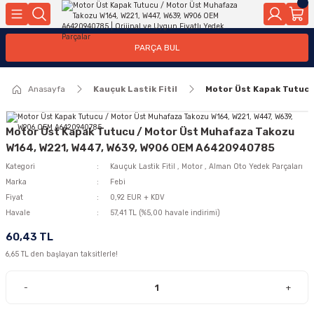
Geri Dön
Geri Dön
Geri Dön
Geri Dön
Geri Dön
Geri Dön
Geri Dön
Geri Dön
Geri Dön
PARÇA BUL
edek Parçaları
rçaları
orta
Yürür
tma Sistemleri
Yıkama
n
Motor Elektrik
Anasayfa
Kauçuk Lastik Fitil
Motor Üst Kapak Tutuc
kleri
r, Kollar
 Ön Arka
Ateşleme Buji Bobin Buji Kablosu
Camı
a
on
Alternatör Marş Motoru
Motor Üst Kapak Tutucu / Motor Üst Muhafaza Takozu
W164, W221, W447, W639, W906 OEM A6420940785
Kategori
Kauçuk Lastik Fitil
,
Motor
,
Alman Oto Yedek Parçaları
Marka
Febi
njektör, Yakıt Pompası, Yakıt Hatları
Fiyat
0,92 EUR + KDV
Havale
57,41 TL (%5,00 havale indirimi)
60,43 TL
6,65 TL den başlayan taksitlerle!
-
+