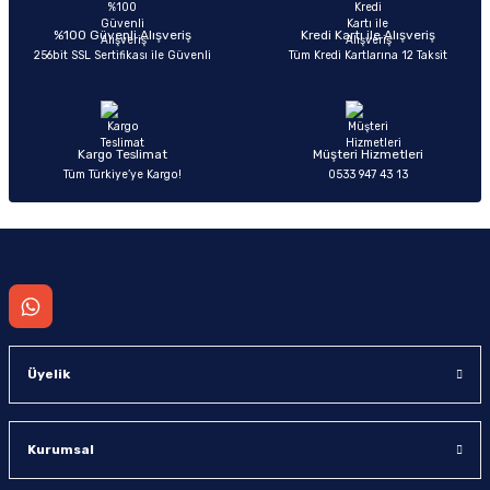
Ürün açıklamasında eksik bilgiler bulunuyor.
Deneyimini Paylaş
Ürün bilgilerinde hatalar bulunuyor.
%100 Güvenli Alışveriş
Kredi Kartı ile Alışveriş
256bit SSL Sertifikası ile Güvenli
Tüm Kredi Kartlarına 12 Taksit
Ürün fiyatı diğer sitelerden daha pahalı.
Bu ürüne benzer farklı alternatifler olmalı.
Kargo Teslimat
Müşteri Hizmetleri
Tüm Türkiye’ye Kargo!
0533 947 43 13
Gönder
Üyelik
Kurumsal