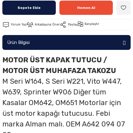
Sepete Ekle
Hemen Al
Karşılaştır
Yorum Yaz
Arkadaşına Öner
Paylaş
Ürün Bilgisi
MOTOR ÜST KAPAK TUTUCU /
MOTOR ÜST MUHAFAZA TAKOZU
M Seri W164, S Seri W221, Vito W447,
W639, Sprinter W906 Diğer tüm
Kasalar
OM642, OM651 Motorlar için
üst motor kapağı tutucusu. Febi
marka Alman malı. OEM A
642 094 07