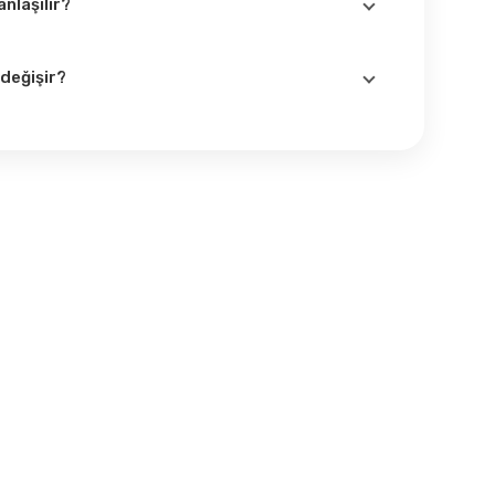
nlaşılır?
tışı ve performans kaybı en belirgin belirtilerdir.
et şekilde görülebilir.
değişir?
nluğu nedeniyle bu parçalar zamanla sertleşip