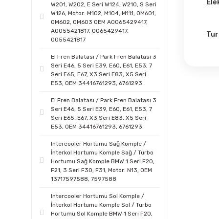
Ele
W201, W202, E Seri W124, W210, S Seri
HERTH+BUSS (1)
W126, Motor: M102, M104, M111, OM601,
Çeki
OM602, OM603 OEM A0065429417,
Arac
Hitachi (1)
A0055421817, 0065429417,
Tur
0055421817
Stabilus (1)
Turb
El Fren Balatası / Park Fren Balatası 3
çatl
Seri E46, 5 Seri E39, E60, E61, E53, 7
Victor Reinz (1)
Seri E65, E67, X3 Seri E83, X5 Seri
E53, OEM 34416761293, 6761293
El Fren Balatası / Park Fren Balatası 3
Seri E46, 5 Seri E39, E60, E61, E53, 7
Seri E65, E67, X3 Seri E83, X5 Seri
E53, OEM 34416761293, 6761293
Intercooler Hortumu Sağ Komple /
İnterkol Hortumu Komple Sağ / Turbo
Hortumu Sağ Komple BMW 1 Seri F20,
F21, 3 Seri F30, F31, Motor: N13, OEM
13717597588, 7597588
Intercooler Hortumu Sol Komple /
İnterkol Hortumu Komple Sol / Turbo
Hortumu Sol Komple BMW 1 Seri F20,