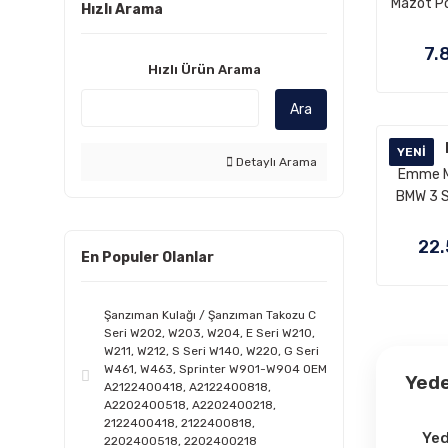
Mazot P
Hızlı Arama
motor 
BOSCH (7)
E46, 5 Se
Aracı
Motor:
7.
Swag (6)
bulabil
M57N, O
Hızlı Ürün Arama
16
Beru-BorgWarner (4)
Ara
16146
MAHLE (4)
YENI
Detaylı Arama
Textar (4)
Emme M
BMW 3 Se
HELLA (3)
E93, 5 Se
Orjinal (3)
Seri F0
22.
En Populer Olanlar
E71 Mot
Yan Sanayi (3)
11
1
BMW OEM (2)
Şanzıman Kulağı / Şanzıman Takozu C
Seri W202, W203, W204, E Seri W210,
DELPHI (2)
W211, W212, S Seri W140, W220, G Seri
W461, W463, Sprinter W901-W904 OEM
Yede
Elring (2)
A2122400418, A2122400818,
A2202400518, A2202400218,
Hepu (2)
2122400418, 2122400818,
Yed
2202400518, 2202400218