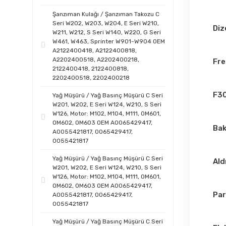
Kyburg (2)
Site
Şanzıman Kulağı / Şanzıman Takozu C
Meyle (2)
Seri W202, W203, W204, E Seri W210,
fabr
Diz
W211, W212, S Seri W140, W220, G Seri
Teknorot (2)
W461, W463, Sprinter W901-W904 OEM
F
Dize
A2122400418, A2122400818,
yakı
Trucktec (2)
A2202400518, A2202400218,
Fre
H
2122400418, 2122400818,
v
Asmetal (1)
2202400518, 2202400218
BMW
per
Aspart (1)
F30
Yağ Müşürü / Yağ Basınç Müşürü C Seri
W201, W202, E Seri W124, W210, S Seri
BEHR (1)
Orta
W126, Motor: M102, M104, M111, OM601,
OM602, OM603 OEM A0065429417,
F30 
Bak
BSG (1)
A0055421817, 0065429417,
0055421817
Yağ 
BTAP (1)
60.0
Yağ Müşürü / Yağ Basınç Müşürü C Seri
Ald
DOLZ (1)
W201, W202, E Seri W124, W210, S Seri
W126, Motor: M102, M104, M111, OM601,
Evet
FAE (1)
OM602, OM603 OEM A0065429417,
yapı
Par
A0055421817, 0065429417,
FAG Schaeffler (1)
0055421817
Stok
GK (1)
Yağ Müşürü / Yağ Basınç Müşürü C Seri