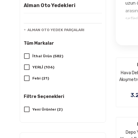
uzun ö
Alman Oto Yedekleri
arasın
setler
Serisi
ALMAN OTO YEDEK PARÇALARI
gibi p
motor 
Tüm Markalar
kalite
İthal Ürün (582)
sensör
ve yük
YERLİ (106)
sınıfl
Hava De
Febi (21)
Akışmetre
Ürün a
Valfi Mer
fren d
Pierburg (11)
OM646, 
3.
önemli
Filtre Seçenekleri
Motor: N
Wender (11)
ve mü
OEM
Yeni Ürünler (2)
motor
Lemforder (9)
0041530
minimu
0
4U (8)
kullan
13
Depo 
1362778
ürünle
Bremi (8)