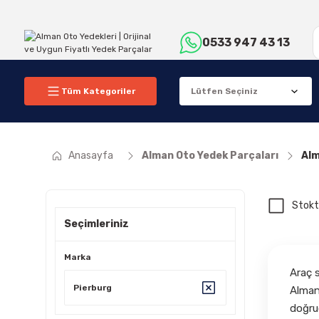
0533 947 43 13
Tüm Kategoriler
Anasayfa
Alman Oto Yedek Parçaları
Alm
Stokt
Seçimleriniz
Marka
Araç s
Pierburg
Alman
doğrud