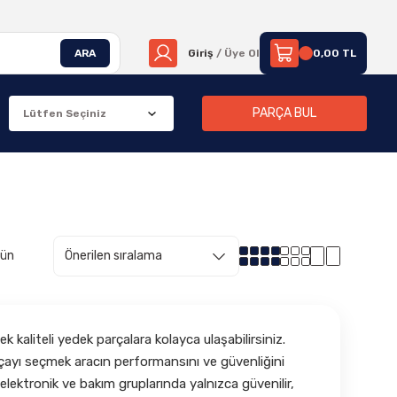
ARA
Giriş
/ Üye Ol
0,00 TL
PARÇA BUL
rün
 kaliteli yedek parçalara kolayca ulaşabilirsiniz.
çayı seçmek aracın performansını ve güvenliğini
lektronik ve bakım gruplarında yalnızca güvenilir,