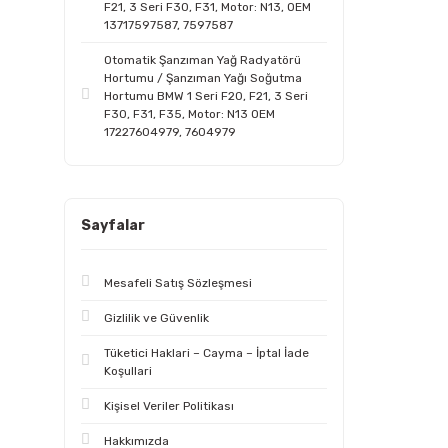
F21, 3 Seri F30, F31, Motor: N13, OEM
13717597587, 7597587
Otomatik Şanzıman Yağ Radyatörü
Hortumu / Şanzıman Yağı Soğutma
Hortumu BMW 1 Seri F20, F21, 3 Seri
F30, F31, F35, Motor: N13 OEM
17227604979, 7604979
Sayfalar
Mesafeli Satış Sözleşmesi
Gizlilik ve Güvenlik
Tüketici Haklari – Cayma – İptal İade
Koşullari
Kişisel Veriler Politikası
Hakkımızda