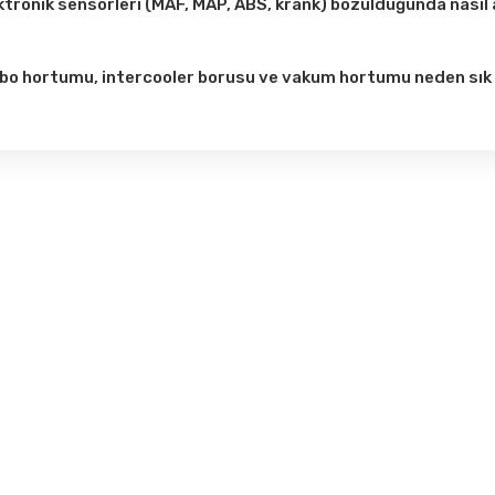
ktronik sensörleri (MAF, MAP, ABS, krank) bozulduğunda nasıl a
ş düşüklüğü, rolanti dalgalanması, motor arıza lambası, yakıt tüketim ar
ınızı OBD cihazıyla kontrol ettirdiğinizde hangi sensörün arızalı olduğu n
bo hortumu, intercooler borusu ve vakum hortumu neden sık 
o basıncının yüksek olması ve dizel motorlarda ısı değişimlerinin yoğu
ayabilir. Basınç kaybı ve güç düşüklüğü oluştuğunda değişim gereklidir.