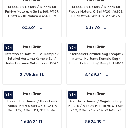
basınçlı yakıt sistemi bileşenleri düzenli kontrol
gerektirir. Bu kategoride sunulan parçalar orijinal, OEM
Silecek Su Motoru / Silecek Su
Silecek Su Motoru / Silecek Su
Fıskiye Motoru, A Seri W168, W169,
Fıskiye Motoru, C Seri W201, W202,
ve yüksek kaliteli eşdeğer markalar arasından seçilerek
E Seri W210, Vaneo W414, OEM
E Seri W124, W210, S Seri W126,
A2108691021, 2108691021
W140, OEM A2028690121,
mühendislik yapısıyla tam uyumluluk sağlayacak
A2028690021, A1248690521,
603,61 TL
537,76 TL
şekilde sınıflandırılmıştır. OEM seviyesindeki yan sanayi
2028690121, 2028690021,
1248690521
ürünlerimiz, maliyet avantajı sağlarken orijinale en
yakın performansı sunar. Ürün açıklamalarında yer alan
İthal Ürün
İthal Ürün
YENI
YENI
“Uyumlu Modeller” kısmı, hem motor tipine hem kasa
Intercooler Hortumu Sol Komple /
Intercooler Hortumu Sağ Komple /
koduna göre seçiminizi kolaylaştırır. F30 fren diski, F10
İnterkol Hortumu Komple Sol /
İnterkol Hortumu Komple Sağ /
Turbo Hortumu Sol Komple BMW 1
Turbo Hortumu Sağ Komple BMW 1
amortisör, E90 salıncak, F20 turbo hortumu gibi
Seri F20, F21, 3 Seri F30, F31,
Seri F20, F21, 3 Seri F30, F31,
parçaları doğru eşleştirmek için bu bölüm son derece
Motor: N13, OEM 13717597587,
Motor: N13, OEM 13717597588,
2.798,55 TL
2.469,31 TL
7597587
7597588
önemlidir. Otoyedekparcaevi olarak, Alman grubu araç
kullanıcılarının en çok aradığı parçaları hızlı gönderim,
güvenli alışveriş ve müşteri memnuniyeti odaklı hizmet
İthal Ürün
İthal Ürün
YENI
YENI
prensibiyle sunuyoruz. Sipariş sonrası teknik destek
Hava Filtre Borusu / Hava Emiş
Devirdaim Borusu / Soğutma Suyu
Borusu BMW 5 Seri G30, G31, 6
Borusu / Blok Su Borusu BMW 1 Seri
ekibimiz; montaj, uyumluluk, motor kodu eşleşmesi ve
Seri G32, 7 Seri G11, G12, 8 Seri
F40, 2 Seri F45, F46, X1 F48, X2
parça seçimi konusunda her zaman yardımcı
G14, G15, G16 Motor: B46, B48,
F39, MINI F54, F55, F56, F57, F60,
B57, B58, OEM 13717643299,
Motor: B46C, B46D, B46E, B48C,
olmaktadır. Böylece yanlış parça seçme riski minimuma
1.646,21 TL
2.524,19 TL
7643299
B48D, B48E OEM 11538645546,