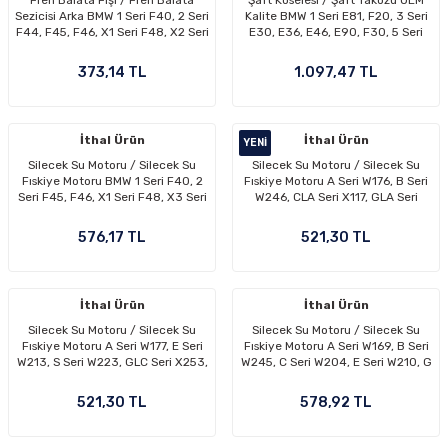
Fren Balata Fişi / Fren Balata
Şaft Köselesi / Şaft Takozu OEM
Sezicisi Arka BMW 1 Seri F40, 2 Seri
Kalite BMW 1 Seri E81, F20, 3 Seri
F44, F45, F46, X1 Seri F48, X2 Seri
E30, E36, E46, E90, F30, 5 Seri
F39 MINI F54, F55, F56, F57, F65,
E12, E28, E34, E39, F10, X5 Seri
F66, OEM 34356865612,
E53, E70, OEM 26117511454,
373,14 TL
1.097,47 TL
34356799736
26111209168, 26111227420,
26117500004
İthal Ürün
İthal Ürün
YENI
Silecek Su Motoru / Silecek Su
Silecek Su Motoru / Silecek Su
Fıskiye Motoru BMW 1 Seri F40, 2
Fıskiye Motoru A Seri W176, B Seri
Seri F45, F46, X1 Seri F48, X3 Seri
W246, CLA Seri X117, GLA Seri
G01, X5 Seri F15, G05, X6 Seri G06,
X156, OEM A2468660000,
X7 Seri G07, 3 Seri G21, 5 Seri G31
2468660000
576,17 TL
521,30 TL
OEM 67127388349, 67127340766,
61667317395, 61662751743,
2108691021
İthal Ürün
İthal Ürün
Silecek Su Motoru / Silecek Su
Silecek Su Motoru / Silecek Su
Fıskiye Motoru A Seri W177, E Seri
Fıskiye Motoru A Seri W169, B Seri
W213, S Seri W223, GLC Seri X253,
W245, C Seri W204, E Seri W210, G
G Seri W463, OEM A0998660021,
Seri W463, Sprinter W907, W910 ,
A1778660000, A2058660000,
OEM A2048660221, A2108691021,
521,30 TL
578,92 TL
0998660021, 1778660000,
A4548600126
2058660000