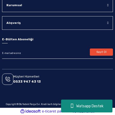
Kurumsal
Alışveriş
E-Bülten Aboneliği
Kayıt Ol
Müşteri Hizmetleri
0533 947 43 13
Copyright © Oto Yedek Parça Evi. Kredi kartı bilgileriniz 256bit SSL sertifikası ile korunmaktadır.
Watsapp Destek
ideasoft
ile
e-
hazırlandı.