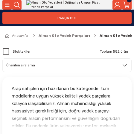
Geri Dön
Geri Dön
Geri Dön
Geri Dön
Geri Dön
Geri Dön
Geri Dön
Geri Dön
Geri Dön
PARÇA BUL
edek Parçaları
rçaları
orta
Yürür
tma Sistemleri
Yıkama
n
Motor Elektrik
Anasayfa
Alman Oto Yedek Parçaları
Alman Oto Yedekl
kleri
r, Kollar
 Ön Arka
Ateşleme Buji Bobin Buji Kablosu
Stoktakiler
Toplam 582 ürün
Camı
a
on
Alternatör Marş Motoru
njektör, Yakıt Pompası, Yakıt Hatları
Araç sahipleri için hazırlanan bu kategoride, tüm
modellerine uygun yüksek kaliteli yedek parçalara
kolayca ulaşabilirsiniz. Alman mühendisliği yüksek
hassasiyet gerektirdiği için, doğru yedek parçayı
seçmek aracın performansını ve güvenliğini doğrudan
etkiler. Bu nedenle ürün yelpazemiz; motor, mekanik,
kaporta, elektronik ve bakım gruplarında yalnızca