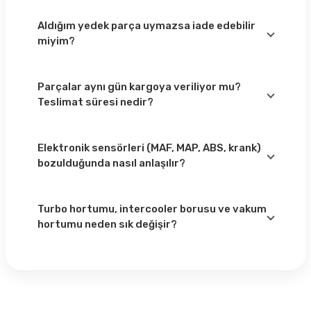
gösterebilir.
Yağ filtresi 10.000–15.000 km, hava filtresi 15.000
km, yakıt filtresi 20.000–30.000 km, bujiler (benzinli
Aldığım yedek parça uymazsa iade edebilir
modellerde) 30.000–60.000 km’de değişmelidir. Dizel
miyim?
modellerde ise kızdırma bujisi düzenli kontrol
edilmelidir.
Evet, uyum problemi yaşarsanız ürünü kolaylıkla iade
edebilirsiniz. Kutusu hasar görmemiş, kullanılmamış
Parçalar aynı gün kargoya veriliyor mu?
ve montaj yapılmamış ürünlerin iadesi sorunsuz
Teslimat süresi nedir?
şekilde alınır.
Stokta olan parçalar aynı gün kargoya verilir. Şehre
göre teslimat süresi 1–3 iş günü arasında değişir.
Elektronik sensörleri (MAF, MAP, ABS, krank)
bozulduğunda nasıl anlaşılır?
Çekiş düşüklüğü, rolanti dalgalanması, motor arıza
lambası, yakıt tüketim artışı ve performans kaybı en
Turbo hortumu, intercooler borusu ve vakum
belirgin belirtilerdir. Aracınızı OBD cihazıyla kontrol
hortumu neden sık değişir?
ettirdiğinizde hangi sensörün arızalı olduğu net
şekilde görülebilir.
Turbo basıncının yüksek olması ve dizel motorlarda
ısı değişimlerinin yoğunluğu nedeniyle bu parçalar
zamanla sertleşip çatlayabilir. Basınç kaybı ve güç
düşüklüğü oluştuğunda değişim gereklidir.