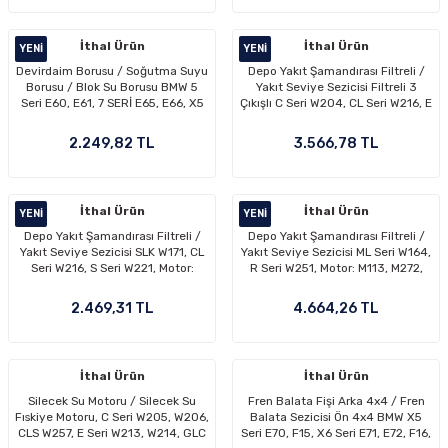
iner ve aracınızın bakım süreci daha hızlı ilerler.
8645546
Aracınızı ister günlük sürüşlerde, ister uzun yol
İthal Ürün
İthal Ürün
YENI
YENI
performansında kullanın; aracın yıllarca sorunsuz
Devirdaim Borusu / Soğutma Suyu
Depo Yakıt Şamandırası Filtreli /
çalışması için düzenli bakım ve doğru parça seçimi
Borusu / Blok Su Borusu BMW 5
Yakıt Seviye Sezicisi Filtreli 3
oldukça önemlidir. Bu kategoride yer alan ürünler; fren
Seri E60, E61, 7 SERİ E65, E66, X5
Çıkışlı C Seri W204, CL Seri W216, E
E70, X6 E71, Motor: M57N OEM
Seri W212, W207, S Seri W221,
balatası–disk, amortisör, bujiler, yağ–hava–yakıt
11537806706, 11537802627,
Motor: M272, M373 OEM
2.249,82 TL
3.566,78 TL
filtreleri, ateşleme bobini, krank–eksantrik sensörü,
11537780001, 7 806 706, 7 802
A2214701790, A2214701390,
627, 7 780 001
2214701790, 2214701390
triger seti, motor bağlantı elemanları, şanzıman
parçaları ve tüm mekanik bileşenleri kapsayan geniş bir
İthal Ürün
İthal Ürün
YENI
YENI
ürün yelpazesinden oluşur. Aracınız için hangi parçaya
Depo Yakıt Şamandırası Filtreli /
Depo Yakıt Şamandırası Filtreli /
ihtiyaç duyarsanız duyun, performans ve güvenlik
Yakıt Seviye Sezicisi SLK W171, CL
Yakıt Seviye Sezicisi ML Seri W164,
Seri W216, S Seri W221, Motor:
R Seri W251, Motor: M113, M272,
odaklı doğru yedek parçayı burada güvenle
M113, M272, M373 OEM
M373 OEM A2514700090,
A1714700990, A1714700690,
bulabilirsiniz.
2514700090
2.469,31 TL
4.664,26 TL
1714700990, 1714700690
İthal Ürün
İthal Ürün
Silecek Su Motoru / Silecek Su
Fren Balata Fişi Arka 4x4 / Fren
Fıskiye Motoru, C Seri W205, W206,
Balata Sezicisi Ön 4x4 BMW X5
CLS W257, E Seri W213, W214, GLC
Seri E70, F15, X6 Seri E71, E72, F16,