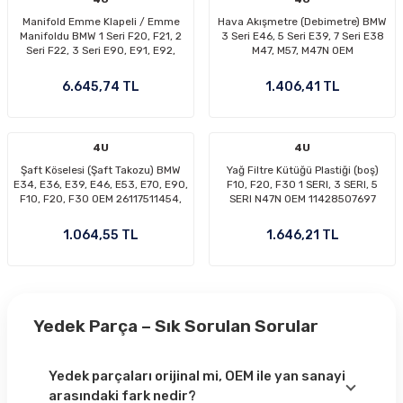
basınçlı yakıt sistemi bileşenleri düzenli kontrol
gerektirir. Bu kategoride sunulan parçalar orijinal, OEM
Manifold Emme Klapeli / Emme
Hava Akışmetre (Debimetre) BMW
Manifoldu BMW 1 Seri F20, F21, 2
3 Seri E46, 5 Seri E39, 7 Seri E38
ve yüksek kaliteli eşdeğer markalar arasından seçilerek
Seri F22, 3 Seri E90, E91, E92,
M47, M57, M47N OEM
E93, F30, F31, F34, 4 Seri F32,
13622247074, 13627787076,
mühendislik yapısıyla tam uyumluluk sağlayacak
F33, F36, 5 Seri F07, F10, F11, X1
13712247002
6.645,74 TL
1.406,41 TL
şekilde sınıflandırılmıştır. OEM seviyesindeki yan sanayi
Seri E84, X3 Seri F25, X5 Seri F15
Motor: N47N OEM 11617807991
ürünlerimiz, maliyet avantajı sağlarken orijinale en
yakın performansı sunar. Ürün açıklamalarında yer alan
4U
4U
“Uyumlu Modeller” kısmı, hem motor tipine hem kasa
Şaft Köselesi (Şaft Takozu) BMW
Yağ Filtre Kütüğü Plastiği (boş)
koduna göre seçiminizi kolaylaştırır. F30 fren diski, F10
E34, E36, E39, E46, E53, E70, E90,
F10, F20, F30 1 SERI, 3 SERI, 5
F10, F20, F30 OEM 26117511454,
SERI N47N OEM 11428507697
amortisör, E90 salıncak, F20 turbo hortumu gibi
26111209168
parçaları doğru eşleştirmek için bu bölüm son derece
1.064,55 TL
1.646,21 TL
önemlidir. Otoyedekparcaevi olarak, Alman grubu araç
kullanıcılarının en çok aradığı parçaları hızlı gönderim,
güvenli alışveriş ve müşteri memnuniyeti odaklı hizmet
prensibiyle sunuyoruz. Sipariş sonrası teknik destek
Yedek Parça – Sık Sorulan Sorular
ekibimiz; montaj, uyumluluk, motor kodu eşleşmesi ve
parça seçimi konusunda her zaman yardımcı
Yedek parçaları orijinal mi, OEM ile yan sanayi
olmaktadır. Böylece yanlış parça seçme riski minimuma
arasındaki fark nedir?