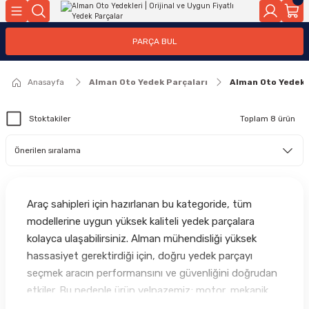
Geri Dön
Geri Dön
Geri Dön
Geri Dön
Geri Dön
Geri Dön
Geri Dön
Geri Dön
Geri Dön
PARÇA BUL
edek Parçaları
rçaları
orta
Yürür
tma Sistemleri
Yıkama
n
Motor Elektrik
Anasayfa
Alman Oto Yedek Parçaları
Alman Oto Yedekl
kleri
r, Kollar
 Ön Arka
Ateşleme Buji Bobin Buji Kablosu
Stoktakiler
Toplam 8 ürün
Camı
a
on
Alternatör Marş Motoru
njektör, Yakıt Pompası, Yakıt Hatları
Araç sahipleri için hazırlanan bu kategoride, tüm
modellerine uygun yüksek kaliteli yedek parçalara
kolayca ulaşabilirsiniz. Alman mühendisliği yüksek
hassasiyet gerektirdiği için, doğru yedek parçayı
seçmek aracın performansını ve güvenliğini doğrudan
etkiler. Bu nedenle ürün yelpazemiz; motor, mekanik,
kaporta, elektronik ve bakım gruplarında yalnızca