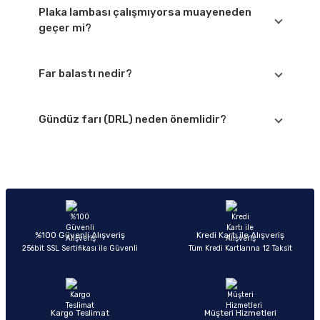
Tasarrufludur ve uzun ömürlüdür.
Plaka lambası çalışmıyorsa muayeneden
geçer mi?
Plaka aydınlatması zorunludur. Çalışmıyorsa araç
muayeneden geçmez.
Far balastı nedir?
Xenon farın çalışması için gerekli yüksek voltaj
dönüşümünü sağlayan elektronik parçadır.
Gündüz farı (DRL) neden önemlidir?
Arızalandığında far hiç yanmayabilir.
Gündüz görünürlüğünü artırarak trafikte güvenliği
yükseltir. Birçok yeni araçta standarttır.
%100 Güvenli Alışveriş
Kredi Kartı ile Alışveriş
256bit SSL Sertifikası ile Güvenli
Tüm Kredi Kartlarına 12 Taksit
Kargo Teslimat
Müşteri Hizmetleri