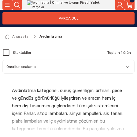
Geri Dön
Geri Dön
Geri Dön
Geri Dön
Geri Dön
Geri Dön
Geri Dön
Geri Dön
Geri Dön
PARÇA BUL
edek Parçaları
rçaları
orta
Yürür
tma Sistemleri
Yıkama
n
Motor Elektrik
Anasayfa
Aydınlatma
kleri
r, Kollar
 Ön Arka
Ateşleme Buji Bobin Buji Kablosu
Stoktakiler
Toplam 1 ürün
Camı
a
on
Alternatör Marş Motoru
njektör, Yakıt Pompası, Yakıt Hatları
Aydınlatma kategorisi; sürüş güvenliğini artıran, gece
ve gündüz görünürlüğü iyileştiren ve aracın hem iç
hem dış tasarımını güçlendiren tüm ışık sistemlerini
içerir. Farlar, stop lambaları, sinyal ampulleri, sis farları,
plaka lambaları ve iç aydınlatma çözümleri bu
kategorinin temel ürünlerindendir. Bu parçalar yalnızca
araç görünürlüğünü değil, aynı zamanda trafikteki